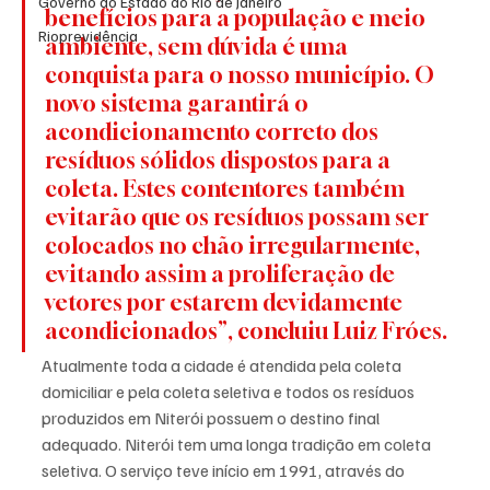
Governo do Estado do Rio de Janeiro
benefícios para a população e meio 
Rioprevidência
ambiente, sem dúvida é uma 
conquista para o nosso município. O 
novo sistema garantirá o 
acondicionamento correto dos 
resíduos sólidos dispostos para a 
coleta. Estes contentores também 
evitarão que os resíduos possam ser 
colocados no chão irregularmente, 
evitando assim a proliferação de 
vetores por estarem devidamente 
acondicionados”, concluiu Luiz Fróes.
Atualmente toda a cidade é atendida pela coleta 
domiciliar e pela coleta seletiva e todos os resíduos 
produzidos em Niterói possuem o destino final 
adequado. Niterói tem uma longa tradição em coleta 
seletiva. O serviço teve início em 1991, através do 