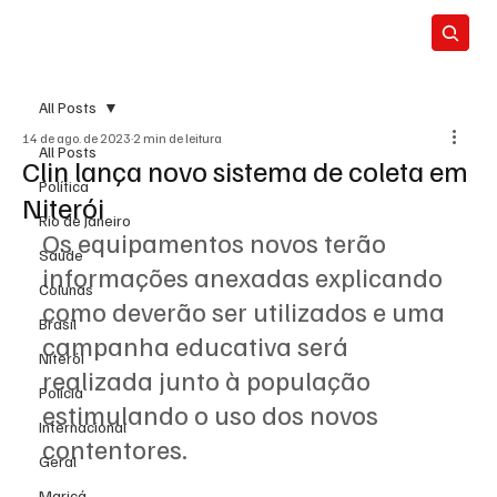
All Posts
14 de ago. de 2023
2 min de leitura
All Posts
Clin lança novo sistema de coleta em
Política
Niterói
Rio de Janeiro
Os equipamentos novos terão 
Saúde
informações anexadas explicando 
Colunas
como deverão ser utilizados e uma 
Brasil
campanha educativa será 
Niterói
realizada junto à população 
Polícia
estimulando o uso dos novos 
Internacional
contentores.
Geral
Maricá