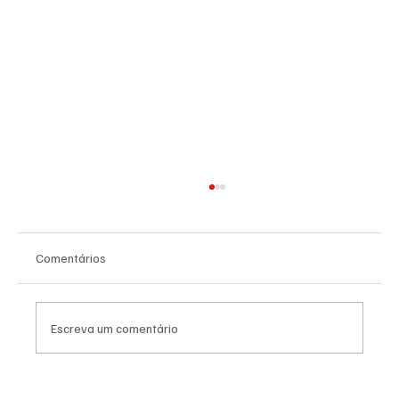
Comentários
Escreva um comentário
Canella muda estratégia para 2026 e pode