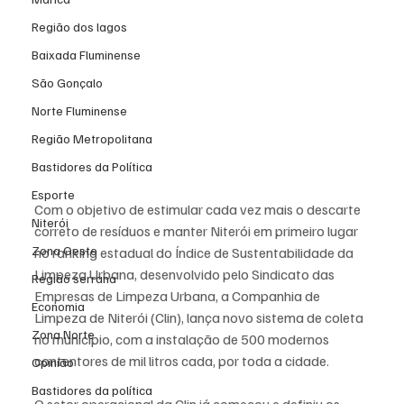
Região dos lagos
Baixada Fluminense
São Gonçalo
Norte Fluminense
Região Metropolitana
Bastidores da Política
Esporte
Com o objetivo de estimular cada vez mais o descarte 
Niterói
correto de resíduos e manter Niterói em primeiro lugar 
Zona Oeste
no ranking estadual do Índice de Sustentabilidade da 
Limpeza Urbana, desenvolvido pelo Sindicato das 
Região serrana
Empresas de Limpeza Urbana, a Companhia de 
Economia
Limpeza de Niterói (Clin), lança novo sistema de coleta 
Zona Norte
no município, com a instalação de 500 modernos 
contentores de mil litros cada, por toda a cidade. 
Opinião
Bastidores da política
O setor operacional da Clin já começou e definiu os 