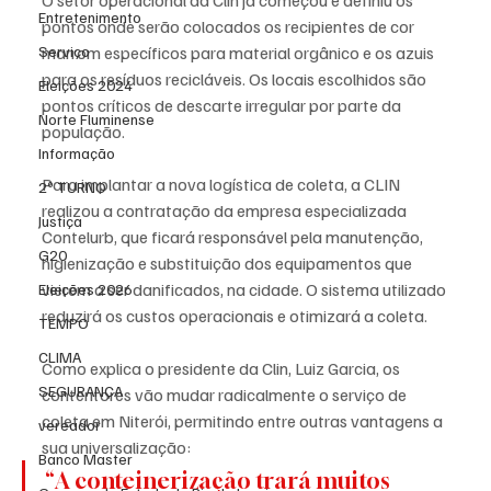
Entretenimento
pontos onde serão colocados os recipientes de cor 
marrom específicos para material orgânico e os azuis 
Serviço
para os resíduos recicláveis. Os locais escolhidos são 
Eleições 2024
pontos críticos de descarte irregular por parte da 
Norte Fluminense
população.
Informação
Para implantar a nova logística de coleta, a CLIN 
2º TURNO
realizou a contratação da empresa especializada 
Justiça
Contelurb, que ficará responsável pela manutenção, 
G20
higienização e substituição dos equipamentos que 
vierem a ser danificados, na cidade. O sistema utilizado 
Eleições 2026
reduzirá os custos operacionais e otimizará a coleta.
TEMPO
CLIMA
Como explica o presidente da Clin, Luiz Garcia, os 
SEGURANÇA
contentores vão mudar radicalmente o serviço de 
coleta em Niterói, permitindo entre outras vantagens a 
vereador
sua universalização:
Banco Master
“A conteinerização trará muitos 