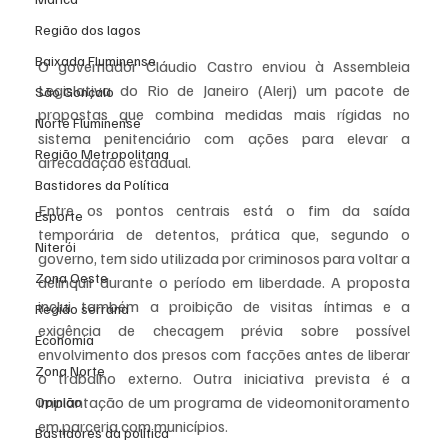
Região dos lagos
Baixada Fluminense
O governador Cláudio Castro enviou à Assembleia 
Legislativa do Rio de Janeiro (Alerj) um pacote de 
São Gonçalo
propostas que combina medidas mais rígidas no 
Norte Fluminense
sistema penitenciário com ações para elevar a 
Região Metropolitana
arrecadação estadual.
Bastidores da Política
Entre os pontos centrais está o fim da saída 
Esporte
temporária de detentos, prática que, segundo o 
Niterói
governo, tem sido utilizada por criminosos para voltar a 
Zona Oeste
delinquir durante o período em liberdade. A proposta 
inclui também a proibição de visitas íntimas e a 
Região serrana
exigência de checagem prévia sobre possível 
Economia
envolvimento dos presos com facções antes de liberar 
Zona Norte
o trabalho externo. Outra iniciativa prevista é a 
implantação de um programa de videomonitoramento 
Opinião
em parceria com municípios.
Bastidores da política