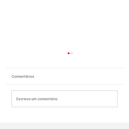
Comentários
Escreva um comentário
PL Niterói estrutura projeto eleitoral e
aposta em lideranças para ampliar