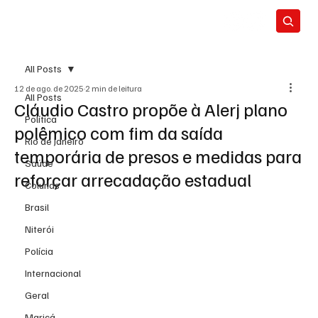
All Posts
12 de ago. de 2025
2 min de leitura
All Posts
Cláudio Castro propõe à Alerj plano
Política
polêmico com fim da saída
Rio de Janeiro
temporária de presos e medidas para
Saúde
reforçar arrecadação estadual
Colunas
Brasil
Niterói
Polícia
Internacional
Geral
Maricá