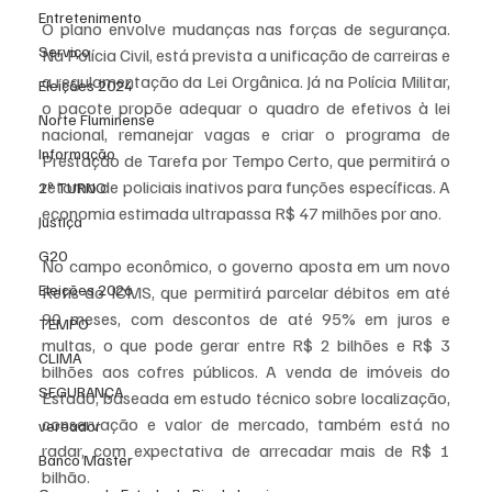
Entretenimento
O plano envolve mudanças nas forças de segurança. 
Serviço
Na Polícia Civil, está prevista a unificação de carreiras e 
a regulamentação da Lei Orgânica. Já na Polícia Militar, 
Eleições 2024
o pacote propõe adequar o quadro de efetivos à lei 
Norte Fluminense
nacional, remanejar vagas e criar o programa de 
Informação
Prestação de Tarefa por Tempo Certo, que permitirá o 
retorno de policiais inativos para funções específicas. A 
2º TURNO
economia estimada ultrapassa R$ 47 milhões por ano.
Justiça
G20
No campo econômico, o governo aposta em um novo 
Eleições 2026
Refis do ICMS, que permitirá parcelar débitos em até 
90 meses, com descontos de até 95% em juros e 
TEMPO
multas, o que pode gerar entre R$ 2 bilhões e R$ 3 
CLIMA
bilhões aos cofres públicos. A venda de imóveis do 
SEGURANÇA
Estado, baseada em estudo técnico sobre localização, 
conservação e valor de mercado, também está no 
vereador
radar, com expectativa de arrecadar mais de R$ 1 
Banco Master
bilhão.