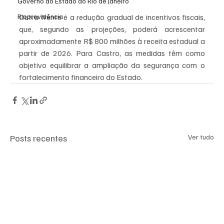
Governo do Estado do Rio de Janeiro
Rioprevidência
Outra frente é a redução gradual de incentivos fiscais, 
que, segundo as projeções, poderá acrescentar 
aproximadamente R$ 800 milhões à receita estadual a 
partir de 2026. Para Castro, as medidas têm como 
objetivo equilibrar a ampliação da segurança com o 
fortalecimento financeiro do Estado.
Posts recentes
Ver tudo