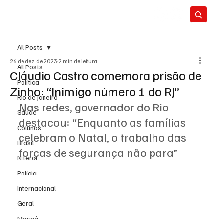
All Posts
26 de dez. de 2023
2 min de leitura
All Posts
Cláudio Castro comemora prisão de
Política
Zinho: “Inimigo número 1 do RJ”
Rio de Janeiro
Nas redes, governador do Rio 
Saúde
destacou: “Enquanto as famílias 
Colunas
celebram o Natal, o trabalho das 
Brasil
forças de segurança não para”
Niterói
Polícia
Internacional
Geral
Maricá