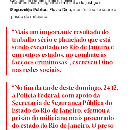
Governo do Estado do Rio de Janeiro
Também nesta segunda o 
ministro da Justiça e 
Segurança Pública, Flávio Dino
, manifestou-se sobre a 
Rioprevidência
prisão do miliciano.
“Mais um importante resultado do 
trabalho sério e planejado que está 
sendo executado no Rio de Janeiro e 
em outros estados, no combate às 
facções criminosas”, escreveu Dino 
nas redes sociais.
“No fim da tarde deste domingo, 24/12, 
a Polícia Federal, com apoio da 
Secretaria de Segurança Pública do 
Estado do Rio de Janeiro, efetuou a 
prisão do miliciano mais procurado 
do estado do Rio de Janeiro. O preso – 