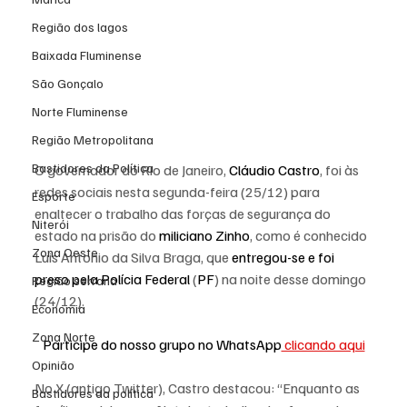
Região dos lagos
Baixada Fluminense
São Gonçalo
Norte Fluminense
Região Metropolitana
Bastidores da Política
O governador do Rio de Janeiro, 
Cláudio Castro
, foi às 
redes sociais nesta segunda-feira (25/12) para 
Esporte
enaltecer o trabalho das forças de segurança do 
Niterói
estado na prisão do 
miliciano Zinho
, como é conhecido 
Zona Oeste
Luis Antonio da Silva Braga, que 
entregou-se e foi 
preso pela Polícia Federal
 (
PF
) na noite desse domingo 
Região serrana
(24/12).
Economia
Zona Norte
Participe do nosso grupo no WhatsApp
 clicando aqui
Opinião
No X (antigo Twitter), Castro destacou: “Enquanto as 
Bastidores da política