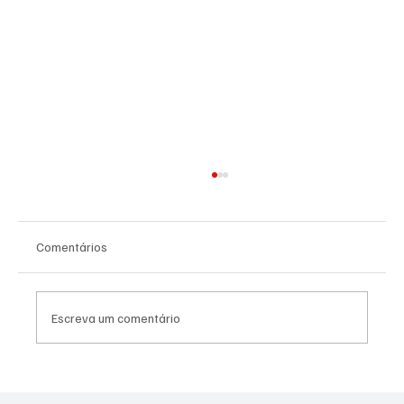
Comentários
Escreva um comentário
PL Niterói estrutura projeto eleitoral e