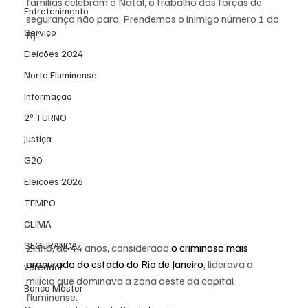
famílias celebram o Natal, o trabalho das forças de 
Entretenimento
segurança não para. Prendemos o inimigo número 1 do 
Serviço
RJ”.
Eleições 2024
Norte Fluminense
Informação
2º TURNO
Justiça
G20
Eleições 2026
TEMPO
CLIMA
SEGURANÇA
Zinho, de 44 anos, considerado 
o criminoso mais 
procurado do estado do Rio de Janeiro
, liderava a 
vereador
milícia que dominava a zona oeste da capital 
Banco Master
fluminense.