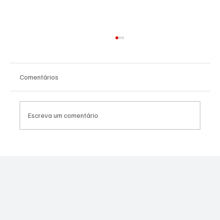
Comentários
Escreva um comentário
Bandido envolvido em morte de policial no
Muquiço é baleado