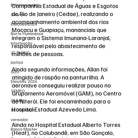
Companhia Estadual de Águas e Esgotos 
Entretenimento
do Rio de Janeiro (Cedae), realizando o 
Serviço
acompanhamento ambiental dos rios 
Eleições 2024
Macacu e Guapiaçu, mananciais que 
Norte Fluminense
integram o Sistema Imunana-Laranjal, 
Informação
responsável pelo abastecimento de 
milhões de pessoas.
2º TURNO
Justiça
Ainda segundo informações, Allan foi 
G20
atingido de raspão na panturrilha. A 
Eleições 2026
aeronave conseguiu realizar pouso no 
TEMPO
Grupamento Aeromóvel (GAM), no Centro 
de Niterói. Ele foi encaminhado para o 
CLIMA
Hospital Estadual Azevedo Lima. 
SEGURANÇA
vereador
Ainda no Hospital Estadual Alberto Torres 
Banco Master
(Heat), no Colubandê, em São Gonçalo, 