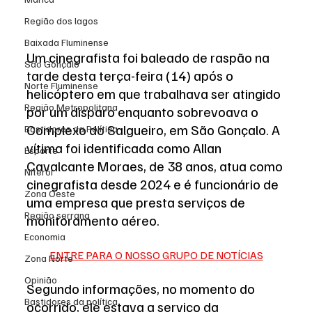
Região dos lagos
Baixada Fluminense
Um cinegrafista foi baleado de raspão na 
São Gonçalo
tarde desta terça-feira (14) após o 
Norte Fluminense
helicóptero em que trabalhava ser atingido 
Região Metropolitana
por um disparo enquanto sobrevoava o 
Complexo do Salgueiro, em São Gonçalo. A 
Bastidores da Política
vítima foi identificada como Allan 
Esporte
Cavalcante Moraes, de 38 anos, atua como 
Niterói
cinegrafista desde 2024 e é funcionário de 
Zona Oeste
uma empresa que presta serviços de 
Região serrana
monitoramento aéreo.
Economia
ENTRE PARA O NOSSO GRUPO DE NOTÍCIAS
Zona Norte
Opinião
Segundo informações, no momento do 
Bastidores da política
ocorrido, ele estava a serviço da 