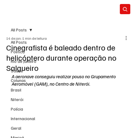
All Posts
14 de jan.
1 min de leitura
All Posts
Cinegrafista é baleado dentro de
Política
helicóptero durante operação no
Rio de Janeiro
Salgueiro
Saúde
A aeronave conseguiu realizar pouso no Grupamento 
Colunas
Aeromóvel (GAM), no Centro de Niterói.
Brasil
Niterói
Polícia
Internacional
Geral
Maricá