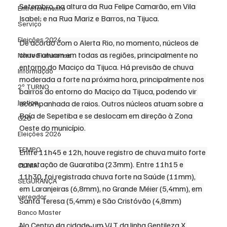
Setembro, na altura da Rua Felipe Camarão, em Vila 
Entretenimento
Isabel; e na Rua Mariz e Barros, na Tijuca.
Serviço
Eleições 2024
De acordo com o Alerta Rio, no momento, núcleos de 
chuva atuam em todas as regiões, principalmente no 
Norte Fluminense
entorno do Maciço da Tijuca. Há previsão de chuva 
Informação
moderada a forte na próxima hora, principalmente nos 
2º TURNO
bairros do entorno do Maciço da Tijuca, podendo vir 
Justiça
acompanhada de raios. Outros núcleos atuam sobre a 
Baía de Sepetiba e se deslocam em direção à Zona 
G20
Oeste do município.
Eleições 2026
TEMPO
Entre 11h45 e 12h, houve registro de chuva muito forte 
na estação de Guaratiba (23mm). Entre 11h15 e 
CLIMA
11h30, foi registrada chuva forte na Saúde (11mm), 
SEGURANÇA
em Laranjeiras (6,8mm), no Grande Méier (5,4mm), em 
vereador
Santa Teresa (5,4mm) e São Cristóvão (4,8mm)
Banco Master
No Centro da cidade, um VLT da linha Gentileza X 