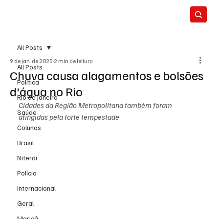
All Posts
9 de jan. de 2025
2 min de leitura
All Posts
Chuva causa alagamentos e bolsões
Política
d'água no Rio
Rio de Janeiro
Cidades da Região Metropolitana também foram 
Saúde
atingidas pela forte tempestade
Colunas
Brasil
Niterói
Polícia
Internacional
Geral
Maricá