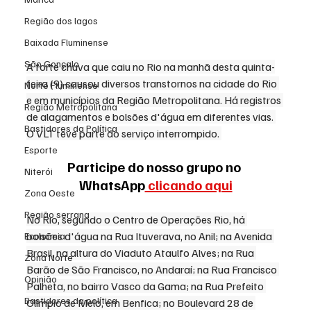
Região dos lagos
Baixada Fluminense
São Gonçalo
A forte chuva que caiu no Rio na manhã desta quinta-
feira (9) causou diversos transtornos na cidade do Rio 
Norte Fluminense
e em municípios da Região Metropolitana. Há registros 
Região Metropolitana
de alagamentos e bolsões d'água em diferentes vias. 
Bastidores da Política
O VLT teve parte do serviço interrompido. 
Esporte
Participe do nosso grupo no 
Niterói
WhatsApp
 clicando aqui
Zona Oeste
Região serrana
No Rio, segundo o Centro de Operações Rio, há 
bolsões d'água na Rua Ituverava, no Anil; na Avenida 
Economia
Brasil, na altura do Viaduto Ataulfo Alves; na Rua 
Zona Norte
Barão de São Francisco, no Andaraí; na Rua Francisco 
Opinião
Palheta, no bairro Vasco da Gama; na Rua Prefeito 
Bastidores da política
Olímpio de Melo, em Benfica; no Boulevard 28 de 