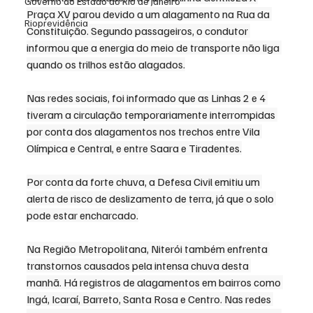
Governo do Estado do Rio de Janeiro
Praça XV parou devido a um alagamento na Rua da 
Rioprevidência
Constituição. Segundo passageiros, o condutor 
informou que a energia do meio de transporte não liga 
quando os trilhos estão alagados.
Nas redes sociais, foi informado que as Linhas 2 e 4 
tiveram a circulação temporariamente interrompidas 
por conta dos alagamentos nos trechos entre Vila 
Olímpica e Central, e entre Saara e Tiradentes.
Por conta da forte chuva, a Defesa Civil emitiu um 
alerta de risco de deslizamento de terra, já que o solo 
pode estar encharcado.
Na Região Metropolitana, Niterói também enfrenta 
transtornos causados pela intensa chuva desta 
manhã. Há registros de alagamentos em bairros como 
Ingá, Icaraí, Barreto, Santa Rosa e Centro. Nas redes 