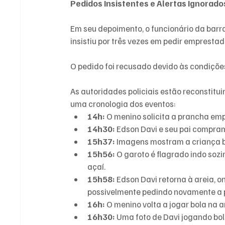
Pedidos Insistentes e Alertas Ignorado
Em seu depoimento, o funcionário da barr
insistiu por três vezes em pedir empresta
O pedido foi recusado devido às condiçõ
As autoridades policiais estão reconstitu
uma cronologia dos eventos:
14h:
 O menino solicita a prancha e
14h30:
 Edson Davi e seu pai compra
15h37:
 Imagens mostram a criança 
15h56:
 O garoto é flagrado indo soz
açaí.
15h58:
 Edson Davi retorna à areia, o
possivelmente pedindo novamente a 
16h:
 O menino volta a jogar bola na a
16h30:
 Uma foto de Davi jogando bol