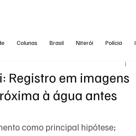
aneiro
Política
Bastidores da Política
de
Colunas
Brasil
Niterói
Polícia
São Gonçalo
Norte Fluminense
Região Me
: Registro em imagens
próxima à água antes
gião serrana
Economia
Zona Norte
Opin
2024
Norte Fluminense
Informação
2º T
mento como principal hipótese; 