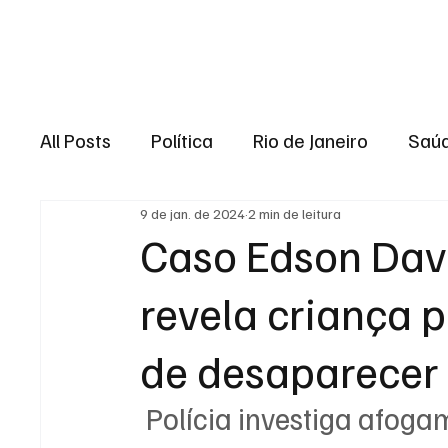
Brasil
Rio de J
All Posts
Política
Rio de Janeiro
Saú
9 de jan. de 2024
2 min de leitura
Região dos lagos
Baixada Fluminense
Caso Edson Davi
revela criança 
Esporte
Niterói
Zona Oeste
Re
de desaparecer
Entretenimento
Serviço
Eleições 
Polícia investiga afoga