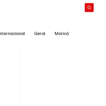
Internacional
Geral
Maricá
tropolitana
Bastidores da Política
ião
Bastidores da política
URNO