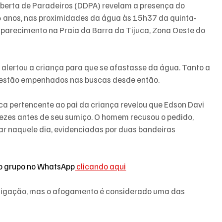
berta de Paradeiros (DDPA) revelam a presença do 
6 anos, nas proximidades da água às 15h37 da quinta-
aparecimento na Praia da Barra da Tijuca, Zona Oeste do 
lertou a criança para que se afastasse da água. Tanto a 
s estão empenhados nas buscas desde então.
a pertencente ao pai da criança revelou que Edson Davi 
ezes antes de seu sumiço. O homem recusou o pedido, 
r naquele dia, evidenciadas por duas bandeiras 
so grupo no WhatsApp
 clicando aqui
stigação, mas o afogamento é considerado uma das 