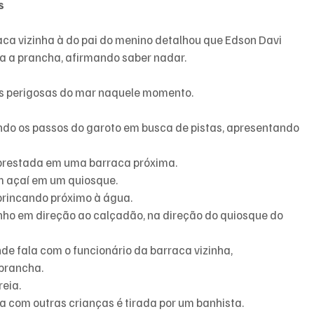
s
aca vizinha à do pai do menino detalhou que Edson Davi 
da a prancha, afirmando saber nadar. 
es perigosas do mar naquele momento.
indo os passos do garoto em busca de pistas, apresentando 
mprestada em uma barraca próxima.
m açaí em um quiosque.
brincando próximo à água.
inho em direção ao calçadão, na direção do quiosque do 
nde fala com o funcionário da barraca vizinha, 
prancha.
reia.
a com outras crianças é tirada por um banhista.