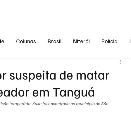
aneiro
Política
Bastidores da Política
de
Colunas
Brasil
Niterói
Polícia
São Gonçalo
Norte Fluminense
Região Me
or suspeita de matar
reador em Tanguá
gião serrana
Economia
Zona Norte
Opin
são temporária. Xuxa foi encontrado no município de São 
2024
Norte Fluminense
Informação
2º T