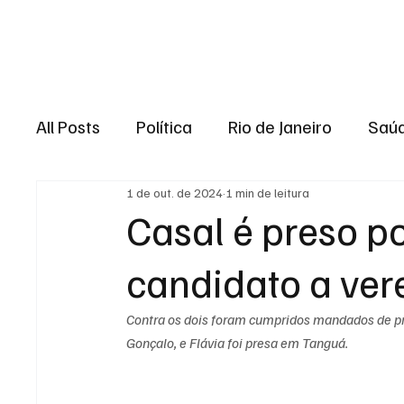
Brasil
Rio de J
All Posts
Política
Rio de Janeiro
Saú
1 de out. de 2024
1 min de leitura
Região dos lagos
Baixada Fluminense
Casal é preso p
candidato a ve
Esporte
Niterói
Zona Oeste
Re
Contra os dois foram cumpridos mandados de pri
Entretenimento
Serviço
Eleições 
Gonçalo, e Flávia foi presa em Tanguá.