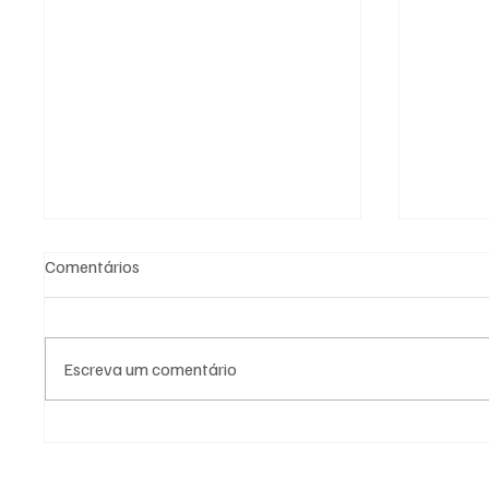
Comentários
Escreva um comentário
STF consolida maioria para
Bairros
manter afastamento de Dr.
Gonçal
Rubão da Prefeitura de Itaguaí
tempor