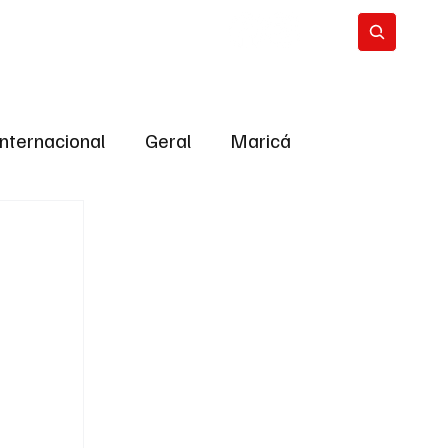
Internacional
Geral
Maricá
tropolitana
Bastidores da Política
ião
Bastidores da política
URNO