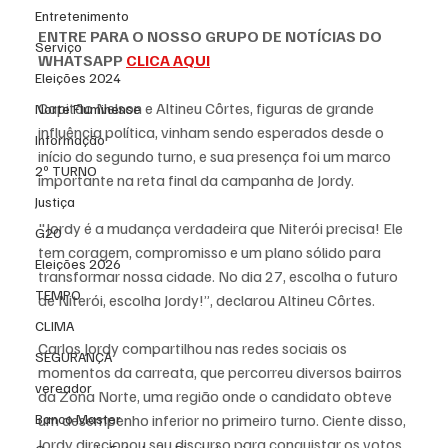
Entretenimento
ENTRE PARA O NOSSO GRUPO DE NOTÍCIAS DO 
Serviço
WHATSAPP 
CLICA AQUI
Eleições 2024
Capitão Nelson e Altineu Côrtes, figuras de grande 
Norte Fluminense
influência política, vinham sendo esperados desde o 
Informação
início do segundo turno, e sua presença foi um marco 
2º TURNO
importante na reta final da campanha de Jordy. 
Justiça
"Jordy é a mudança verdadeira que Niterói precisa! Ele 
G20
tem coragem, compromisso e um plano sólido para 
Eleições 2026
transformar nossa cidade. No dia 27, escolha o futuro 
TEMPO
de Niterói, escolha Jordy!”, declarou Altineu Côrtes.
CLIMA
Carlos Jordy compartilhou nas redes sociais os 
SEGURANÇA
momentos da carreata, que percorreu diversos bairros 
vereador
da Zona Norte, uma região onde o candidato obteve 
um desempenho inferior no primeiro turno. Ciente disso, 
Banco Master
Jordy direcionou seu discurso para conquistar os votos 