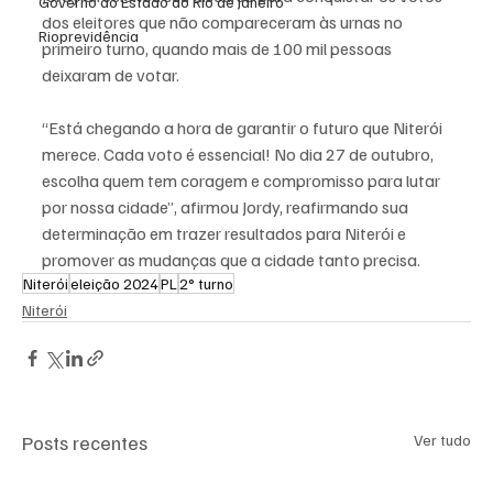
Governo do Estado do Rio de Janeiro
dos eleitores que não compareceram às urnas no 
Rioprevidência
primeiro turno, quando mais de 100 mil pessoas 
deixaram de votar.
“Está chegando a hora de garantir o futuro que Niterói 
merece. Cada voto é essencial! No dia 27 de outubro, 
escolha quem tem coragem e compromisso para lutar 
por nossa cidade”, afirmou Jordy, reafirmando sua 
determinação em trazer resultados para Niterói e 
promover as mudanças que a cidade tanto precisa.
Niterói
eleição 2024
PL
2° turno
Niterói
Posts recentes
Ver tudo