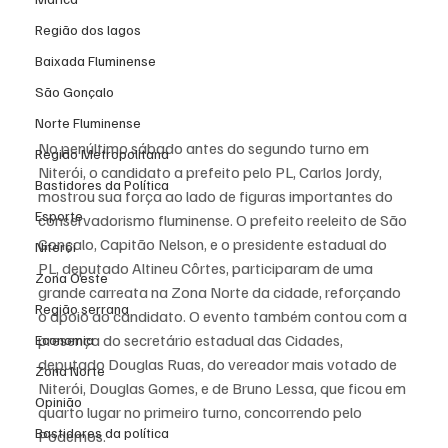
Região dos lagos
Baixada Fluminense
São Gonçalo
Norte Fluminense
No penúltimo sábado antes do segundo turno em 
Região Metropolitana
Niterói, o candidato a prefeito pelo PL, Carlos Jordy, 
Bastidores da Política
mostrou sua força ao lado de figuras importantes do 
Esporte
conservadorismo fluminense. O prefeito reeleito de São 
Gonçalo, Capitão Nelson, e o presidente estadual do 
Niterói
PL, deputado Altineu Côrtes, participaram de uma 
Zona Oeste
grande carreata na Zona Norte da cidade, reforçando 
Região serrana
o apoio ao candidato. O evento também contou com a 
presença do secretário estadual das Cidades, 
Economia
deputado Douglas Ruas, do vereador mais votado de 
Zona Norte
Niterói, Douglas Gomes, e de Bruno Lessa, que ficou em 
Opinião
quarto lugar no primeiro turno, concorrendo pelo 
Bastidores da política
Podemos.