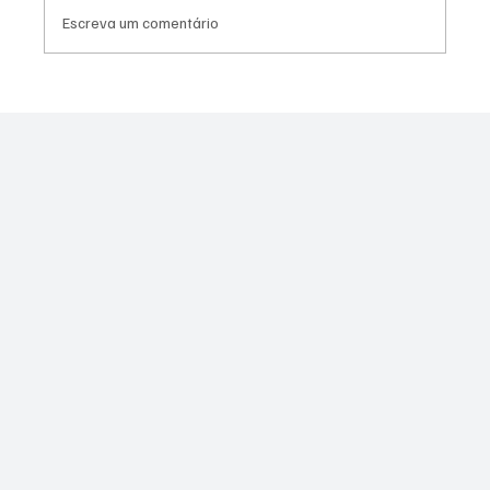
Escreva um comentário
Contrato do VLT de Niterói de R$ 1,389
milhão vai para empresa investigada em
licitação