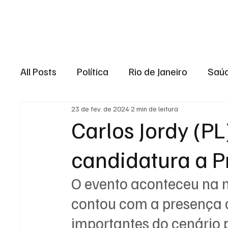
Brasil
Rio de J
All Posts
Política
Rio de Janeiro
Saú
23 de fev. de 2024
2 min de leitura
Região dos lagos
Baixada Fluminense
Carlos Jordy (PL
candidatura a Pr
Esporte
Niterói
Zona Oeste
Re
O evento aconteceu na no
Entretenimento
Serviço
Eleições 
contou com a presença d
importantes do cenário p