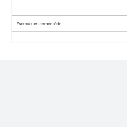
Escreva um comentário
Fiscalização em cemitério de
PL Nite
Niterói revela ossadas
eleitor
expostas e indícios de crimes
lideran
ambientais
represe
Janeiro