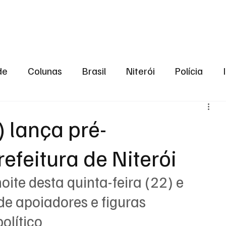
aneiro
Política
Bastidores da Política
de
Colunas
Brasil
Niterói
Polícia
São Gonçalo
Norte Fluminense
Região Me
) lança pré-
efeitura de Niterói
gião serrana
Economia
Zona Norte
Opin
ite desta quinta-feira (22) e 
2024
Norte Fluminense
Informação
2º T
e apoiadores e figuras 
olítico