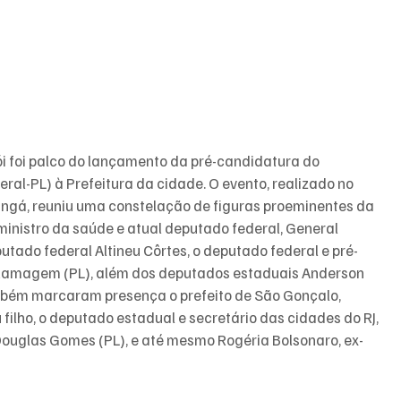
rói foi palco do lançamento da pré-candidatura do 
eral-PL) à Prefeitura da cidade. O evento, realizado no 
 Ingá, reuniu uma constelação de figuras proeminentes da 
x-ministro da saúde e atual deputado federal, General 
putado federal Altineu Côrtes, o deputado federal e pré-
e Ramagem (PL), além dos deputados estaduais Anderson 
bém marcaram presença o prefeito de São Gonçalo, 
ilho, o deputado estadual e secretário das cidades do RJ, 
 Douglas Gomes (PL), e até mesmo Rogéria Bolsonaro, ex-