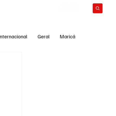
Internacional
Geral
Maricá
tropolitana
Bastidores da Política
ião
Bastidores da política
URNO