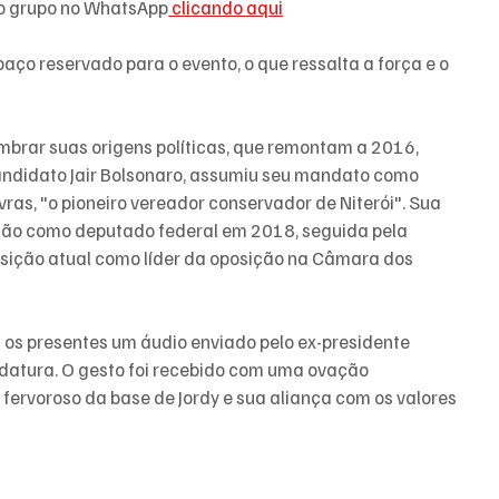
so grupo no WhatsApp
 clicando aqui
aço reservado para o evento, o que ressalta a força e o 
embrar suas origens políticas, que remontam a 2016, 
andidato Jair Bolsonaro, assumiu seu mandato como 
ras, "o pioneiro vereador conservador de Niterói". Sua 
ição como deputado federal em 2018, seguida pela 
sição atual como líder da oposição na Câmara dos 
m os presentes um áudio enviado pelo ex-presidente 
datura. O gesto foi recebido com uma ovação 
ervoroso da base de Jordy e sua aliança com os valores 