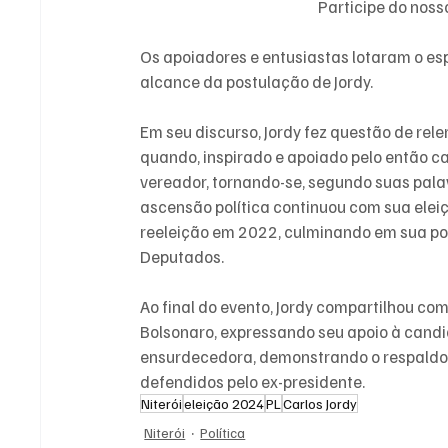
Participe do nos
Os apoiadores e entusiastas lotaram o esp
alcance da postulação de Jordy.
Em seu discurso, Jordy fez questão de rel
quando, inspirado e apoiado pelo então c
vereador, tornando-se, segundo suas palav
ascensão política continuou com sua ele
reeleição em 2022, culminando em sua po
Deputados.
Ao final do evento, Jordy compartilhou co
Bolsonaro, expressando seu apoio à candi
ensurdecedora, demonstrando o respaldo f
defendidos pelo ex-presidente.
Niterói
eleição 2024
PL
Carlos Jordy
Niterói
Política