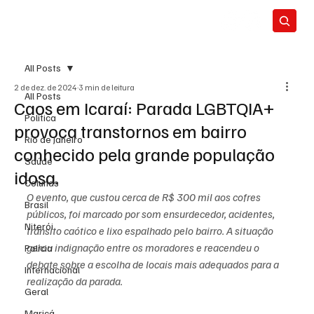
All Posts
2 de dez. de 2024
3 min de leitura
All Posts
Caos em Icaraí: Parada LGBTQIA+
Política
provoca transtornos em bairro
Rio de Janeiro
conhecido pela grande população
Saúde
idosa.
Colunas
O evento, que custou cerca de R$ 300 mil aos cofres 
Brasil
públicos, foi marcado por som ensurdecedor, acidentes, 
Niterói
trânsito caótico e lixo espalhado pelo bairro. A situação 
gerou indignação entre os moradores e reacendeu o 
Polícia
debate sobre a escolha de locais mais adequados para a 
Internacional
realização da parada.
Geral
Maricá