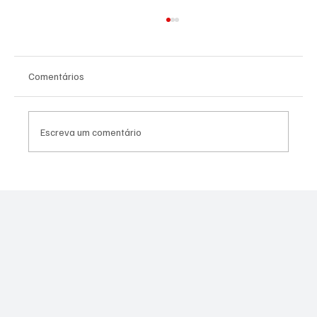
Comentários
Escreva um comentário
PL Niterói estrutura projeto eleitoral e
aposta em lideranças para ampliar
representação no Rio de Janeiro