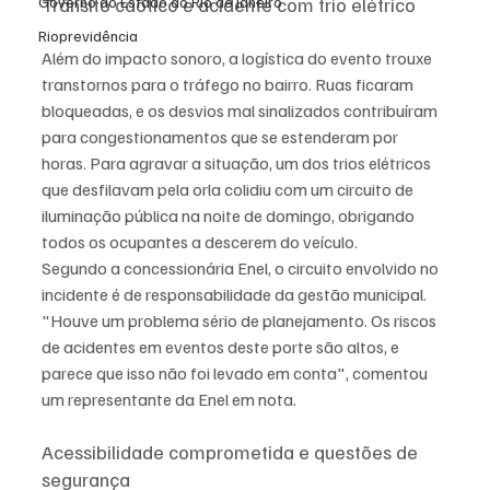
Governo do Estado do Rio de Janeiro
Trânsito caótico e acidente com trio elétrico
Rioprevidência
Além do impacto sonoro, a logística do evento trouxe 
transtornos para o tráfego no bairro. Ruas ficaram 
bloqueadas, e os desvios mal sinalizados contribuíram 
para congestionamentos que se estenderam por 
horas. Para agravar a situação, um dos trios elétricos 
que desfilavam pela orla colidiu com um circuito de 
iluminação pública na noite de domingo, obrigando 
todos os ocupantes a descerem do veículo.
Segundo a concessionária Enel, o circuito envolvido no 
incidente é de responsabilidade da gestão municipal. 
"Houve um problema sério de planejamento. Os riscos 
de acidentes em eventos deste porte são altos, e 
parece que isso não foi levado em conta", comentou 
um representante da Enel em nota.
Acessibilidade comprometida e questões de 
segurança