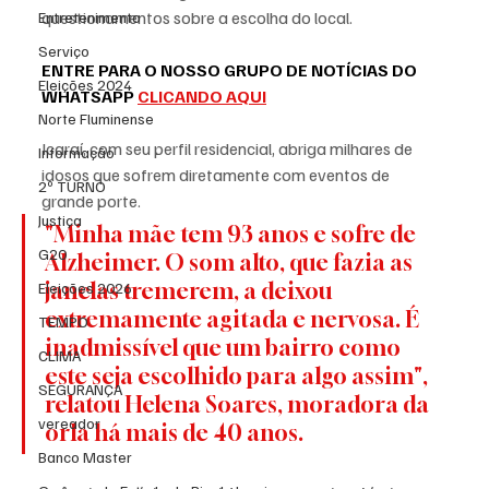
questionamentos sobre a escolha do local.
Entretenimento
Serviço
ENTRE PARA O NOSSO GRUPO DE NOTÍCIAS DO 
Eleições 2024
WHATSAPP 
CLICANDO AQUI
Norte Fluminense
Icaraí, com seu perfil residencial, abriga milhares de 
Informação
idosos que sofrem diretamente com eventos de 
2º TURNO
grande porte. 
Justiça
"Minha mãe tem 93 anos e sofre de 
G20
Alzheimer. O som alto, que fazia as 
janelas tremerem, a deixou 
Eleições 2026
extremamente agitada e nervosa. É 
TEMPO
inadmissível que um bairro como 
CLIMA
este seja escolhido para algo assim", 
SEGURANÇA
relatou Helena Soares, moradora da 
vereador
orla há mais de 40 anos.
Banco Master