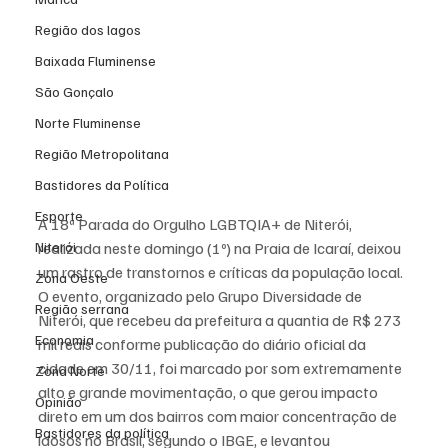
Região dos lagos
Baixada Fluminense
São Gonçalo
Norte Fluminense
Região Metropolitana
Bastidores da Política
Esporte
A 18ª Parada do Orgulho LGBTQIA+ de Niterói, 
Niterói
realizada neste domingo (1º) na Praia de Icaraí, deixou 
um rastro de transtornos e críticas da população local. 
Zona Oeste
O evento, organizado pelo Grupo Diversidade de 
Região serrana
Niterói, que recebeu da prefeitura a quantia de R$ 273 
Economia
mil reais conforme publicação do diário oficial da 
cidade em 30/11, foi marcado por som extremamente 
Zona Norte
alto e grande movimentação, o que gerou impacto 
Opinião
direto em um dos bairros com maior concentração de 
Bastidores da política
idosos no Brasil, segundo o IBGE, e levantou 