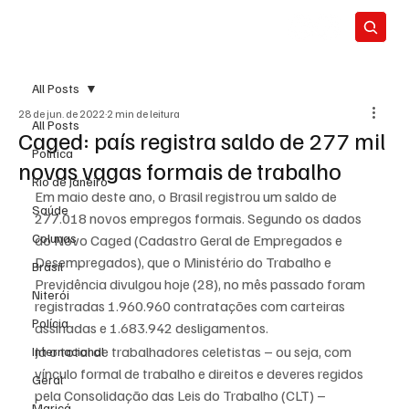
All Posts
28 de jun. de 2022
2 min de leitura
All Posts
Caged: país registra saldo de 277 mil
Política
novas vagas formais de trabalho
Rio de Janeiro
Em maio deste ano, o Brasil registrou um saldo de 
Saúde
277.018 novos empregos formais. Segundo os dados 
Colunas
do Novo Caged (Cadastro Geral de Empregados e 
Desempregados), que o Ministério do Trabalho e 
Brasil
Previdência divulgou hoje (28), no mês passado foram 
Niterói
registradas 1.960.960 contratações com carteiras 
Polícia
assinadas e 1.683.942 desligamentos.
Já o total de trabalhadores celetistas – ou seja, com 
Internacional
vínculo formal de trabalho e direitos e deveres regidos 
Geral
pela Consolidação das Leis do Trabalho (CLT) – 
Maricá