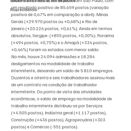
maior saldo mensal, em maio, foram São Paulo, com 
Governo do Estado do Rio de Janeiro
um resultado positivo de 85.659 postos (variação 
Rioprevidência
positiva de 0,67% em comparação a abril); Minas 
Gerais (+29.970 postos ou +0,68%) e Rio de 
Janeiro (+20.226 postos, +0,61%). Ainda em termos 
absolutos, Sergipe: (+855 postos, +0,30%); Roraima 
(+494 postos, +0,75%) e o Amapá (+334 postos, 
+0,46%) foram os estados com menor saldo.
No mês, houve 24.094 admissões e 18.284 
desligamentos na modalidade de trabalho 
intermitente, deixando um saldo de 5.810 empregos. 
Duzentos e oitenta e seis trabalhadores assinou mais 
de um contrato na condição de trabalhador 
intermitente. Do ponto de vista das atividades 
econômicas, o saldo de emprego na modalidade de 
trabalho intermitente distribuiu-se por Serviços 
(+4.505 postos), Indústria geral (+1.117 postos), 
Construção (+436 postos), Agropecuária (+303 
postos) e Comércio (-551 postos).