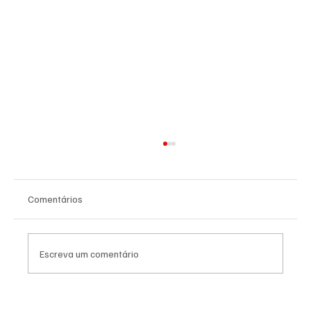
Comentários
Escreva um comentário
PL Niterói estrutura projeto eleitoral e