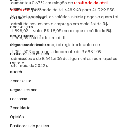
aumentou 0,67% em relação ao 
resultado de abril 
Região dos lagos
deste ano
, passando de 41.448.948 para 41.729.858.
Na média nacional, os salários iniciais pagos a quem foi 
Baixada Fluminense
admitido em um novo emprego em maio foi de R$ 
São Gonçalo
1.898,02 – valor R$ 18,05 menor que a média de R$ 
Norte Fluminense
1.906,54 calculada em abril.
No acumulado do ano, foi registrado saldo de 
Região Metropolitana
1.051.503 empregos, decorrente de 9.693.109 
Bastidores da Política
admissões e de 8.641.606 desligamentos (com ajustes 
Esporte
até maio de 2022).
Niterói
Zona Oeste
Região serrana
Economia
Zona Norte
Opinião
Bastidores da política