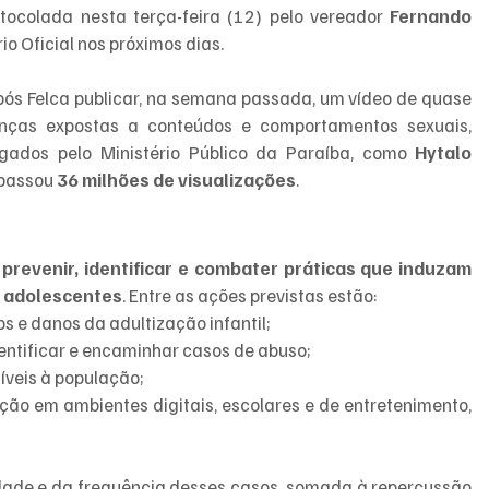
rotocolada nesta terça-feira (12) pelo vereador 
Fernando 
io Oficial nos próximos dias.
s Felca publicar, na semana passada, um vídeo de quase 
ças expostas a conteúdos e comportamentos sexuais, 
tigados pelo Ministério Público da Paraíba, como 
Hytalo 
apassou 
36 milhões de visualizações
.
 
prevenir, identificar e combater práticas que induzam 
e adolescentes
. Entre as ações previstas estão:
 e danos da adultização infantil;
entificar e encaminhar casos de abuso;
íveis à população;
ão em ambientes digitais, escolares e de entretenimento, 
idade e da frequência desses casos, somada à repercussão 