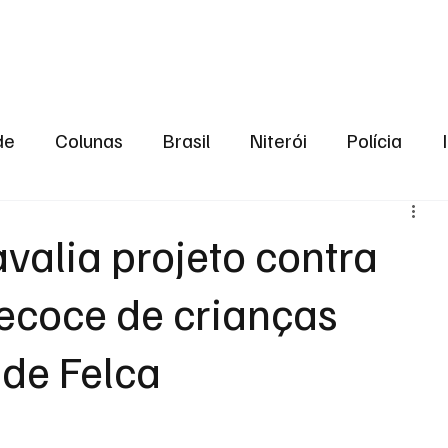
aneiro
Política
Bastidores da Política
de
Colunas
Brasil
Niterói
Polícia
São Gonçalo
Norte Fluminense
Região Me
valia projeto contra
ecoce de crianças
gião serrana
Economia
Zona Norte
Opin
de Felca
2024
Norte Fluminense
Informação
2º T