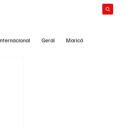
Internacional
Geral
Maricá
tropolitana
Bastidores da Política
ião
Bastidores da política
URNO