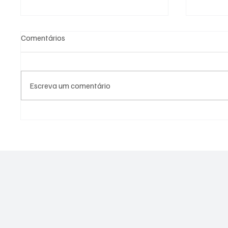
Comentários
Escreva um comentário
PL Niterói estrutura projeto
Assesso
eleitoral e aposta em
PSOL é 
lideranças para ampliar
estupro
representação no Rio de
Janeiro