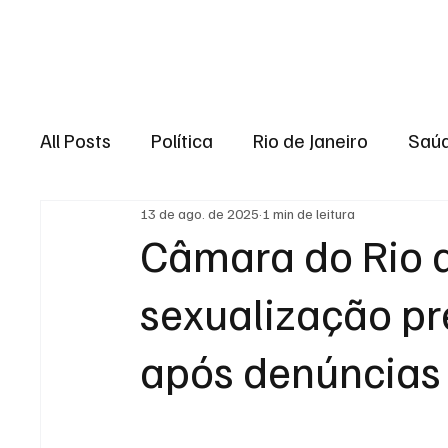
Brasil
Rio de J
All Posts
Política
Rio de Janeiro
Saú
13 de ago. de 2025
1 min de leitura
Região dos lagos
Baixada Fluminense
Câmara do Rio a
sexualização pr
Esporte
Niterói
Zona Oeste
Re
após denúncias 
Entretenimento
Serviço
Eleições 