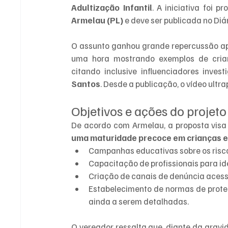
Adultização Infantil
. A iniciativa foi p
Armelau (PL)
 e deve ser publicada no Diár
O assunto ganhou grande repercussão apó
uma hora mostrando exemplos de crian
citando inclusive influenciadores inves
Santos
. Desde a publicação, o vídeo ultr
Objetivos e ações do projeto
De acordo com Armelau, a proposta visa
uma maturidade precoce em crianças 
Campanhas educativas sobre os riscos
Capacitação de profissionais para id
Criação de canais de denúncia acess
Estabelecimento de normas de proteç
ainda a serem detalhadas.
O vereador ressalta que, diante da grav