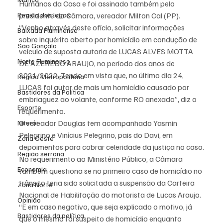
Humanos da Casa e foi assinado também pelo 
Região dos lagos
presidente da Câmara, vereador Milton Cal (PP).
“Venho através deste ofício, solicitar informações 
Baixada Fluminense
sobre inquérito aberto por homicídio em condução de 
São Gonçalo
veículo de suposta autoria de LUCAS ALVES MOTTA 
Norte Fluminense
DE AZEREDO ARAUJO, no período dos anos de 
2021/2022. Tendo em vista que, no último dia 24, 
Região Metropolitana
LUCAS foi autor de mais um homicídio causado por 
Bastidores da Política
embriaguez ao volante, conforme RO anexado”, diz o 
Esporte
requerimento.
O vereador Douglas tem acompanhado Yasmin 
Niterói
Pelegrino e Vinícius Pelegrino, pais do Davi, em 
Zona Oeste
depoimentos para cobrar celeridade da justiça no caso.
Região serrana
No requerimento ao Ministério Público, a Câmara 
Economia
também questiona se no primeiro caso de homicídio no 
trânsito teria sido solicitada a suspensão da Carteira 
Zona Norte
Nacional de Habilitação do motorista de Lucas Araujo.
Opinião
“E em caso negativo, que seja explicado o motivo, já 
Bastidores da política
que o mesmo foi suspeito de homicídio enquanto 