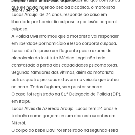
Governo do Estado do Rio de Janeiro
que ele havia ingerido bebida alcoólica, o motorista 
Rioprevidência
Lucas Araújo, de 24 anos, responde ao caso em 
liberdade por homicídio culposo e por lesão corporal 
culposa.
A Polícia Civil informou que o motorista vai responder 
em liberdade por homicídio e lesão corporal culposa. 
Lucas não foi preso em flagrante pois o exame de 
alcoolemia do Instituto Médico Legal não teria 
constatado a perda das capacidades psicomotoras.
Segundo familiares das vítimas, além do motorista, 
outras quatro pessoas estavam no veículo que bateu 
no carro. Todos fugiram, sem prestar socorro.
O caso foi registrado na 81ª Delegacia de Polícia (DP), 
em Itaipu.
Lucas Alves de Azeredo Araújo. Lucas tem 24 anos e 
trabalha como garçom em um dos restaurantes em 
Niterói.
O corpo do bebê Davi foi enterrado na segunda-feira 