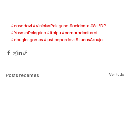
#casodavi
#ViníciusPelegrino
#acidente
#81ªDP
#YasminPelegrino
#itaipu
#camaradeniteroi
#douglasgomes
#justicapordavi
#LucasAraujo
Posts recentes
Ver tudo