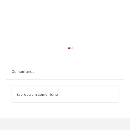
Comentários
Escreva um comentário
Assessor do vereador Túlio do PSOL é
preso por suspeita de estupro coletivo em
Niterói