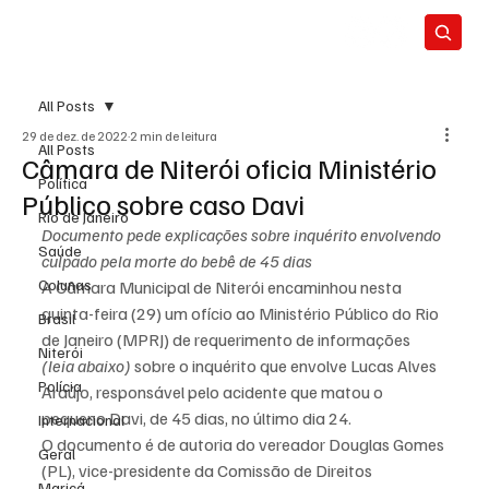
All Posts
29 de dez. de 2022
2 min de leitura
All Posts
Câmara de Niterói oficia Ministério
Política
Público sobre caso Davi
Rio de Janeiro
Documento pede explicações sobre inquérito envolvendo 
Saúde
culpado pela morte do bebê de 45 dias
Colunas
A Câmara Municipal de Niterói encaminhou nesta 
quinta-feira (29) um ofício ao Ministério Público do Rio 
Brasil
de Janeiro (MPRJ) de requerimento de informações 
Niterói
(leia abaixo)
 sobre o inquérito que envolve Lucas Alves 
Polícia
Araújo, responsável pelo acidente que matou o 
pequeno Davi, de 45 dias, no último dia 24.
Internacional
O documento é de autoria do vereador Douglas Gomes 
Geral
(PL), vice-presidente da Comissão de Direitos 
Maricá