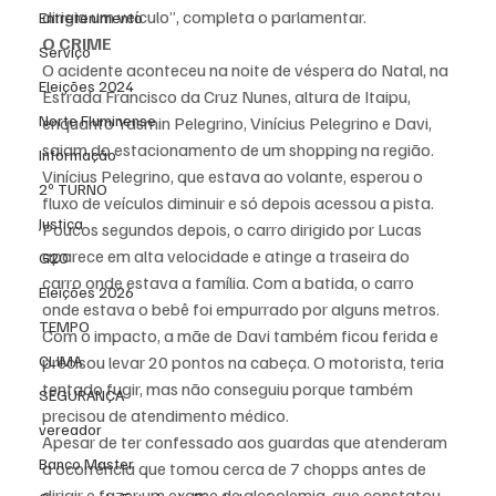
dirigia um veículo”, completa o parlamentar.
Entretenimento
O CRIME
Serviço
O acidente aconteceu na noite de véspera do Natal, na 
Eleições 2024
Estrada Francisco da Cruz Nunes, altura de Itaipu, 
Norte Fluminense
enquanto Yasmin Pelegrino, Vinícius Pelegrino e Davi, 
saiam do estacionamento de um shopping na região.
Informação
Vinícius Pelegrino, que estava ao volante, esperou o 
2º TURNO
fluxo de veículos diminuir e só depois acessou a pista. 
Justiça
Poucos segundos depois, o carro dirigido por Lucas 
aparece em alta velocidade e atinge a traseira do 
G20
carro onde estava a família. Com a batida, o carro 
Eleições 2026
onde estava o bebê foi empurrado por alguns metros.
TEMPO
Com o impacto, a mãe de Davi também ficou ferida e 
CLIMA
precisou levar 20 pontos na cabeça. O motorista, teria 
tentado fugir, mas não conseguiu porque também 
SEGURANÇA
precisou de atendimento médico.
vereador
Apesar de ter confessado aos guardas que atenderam 
Banco Master
a ocorrência que tomou cerca de 7 chopps antes de 
dirigir e fazer um exame de alcoolemia, que constatou 