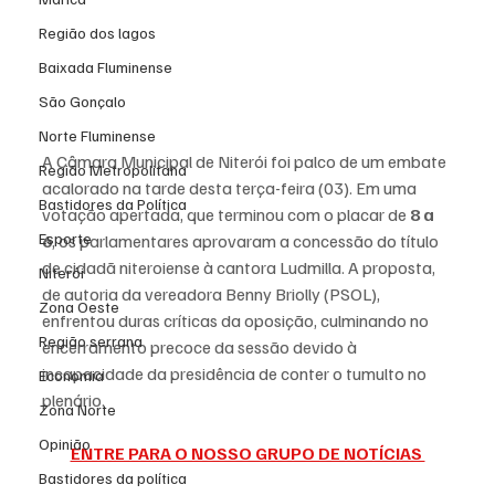
Região dos lagos
Baixada Fluminense
São Gonçalo
Norte Fluminense
A Câmara Municipal de Niterói foi palco de um embate 
Região Metropolitana
acalorado na tarde desta terça-feira (03). Em uma 
Bastidores da Política
votação apertada, que terminou com o placar de 
8 a 
Esporte
6
, os parlamentares aprovaram a concessão do título 
de cidadã niteroiense à cantora Ludmilla. A proposta, 
Niterói
de autoria da vereadora Benny Briolly (PSOL), 
Zona Oeste
enfrentou duras críticas da oposição, culminando no 
Região serrana
encerramento precoce da sessão devido à 
incapacidade da presidência de conter o tumulto no 
Economia
plenário.
Zona Norte
Opinião
ENTRE PARA O NOSSO GRUPO DE NOTÍCIAS 
Bastidores da política