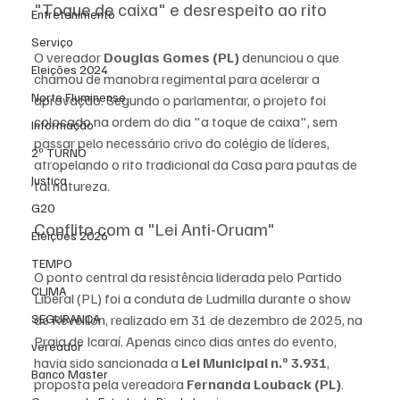
"Toque de caixa" e desrespeito ao rito
Entretenimento
Serviço
O vereador 
Douglas Gomes (PL)
 denunciou o que 
Eleições 2024
chamou de manobra regimental para acelerar a 
Norte Fluminense
aprovação. Segundo o parlamentar, o projeto foi 
colocado na ordem do dia "a toque de caixa", sem 
Informação
passar pelo necessário crivo do colégio de líderes, 
2º TURNO
atropelando o rito tradicional da Casa para pautas de 
Justiça
tal natureza.
G20
Conflito com a "Lei Anti-Oruam"
Eleições 2026
TEMPO
O ponto central da resistência liderada pelo Partido 
CLIMA
Liberal (PL) foi a conduta de Ludmilla durante o show 
de Réveillon, realizado em 31 de dezembro de 2025, na 
SEGURANÇA
Praia de Icaraí. Apenas cinco dias antes do evento, 
vereador
havia sido sancionada a 
Lei Municipal n.º 3.931
, 
Banco Master
proposta pela vereadora 
Fernanda Louback (PL)
.