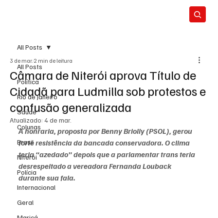
All Posts
3 de mar.
2 min de leitura
All Posts
Câmara de Niterói aprova Título de
Política
Cidadã para Ludmilla sob protestos e
Rio de Janeiro
confusão generalizada
Saúde
Atualizado:
4 de mar.
Colunas
A honraria, proposta por Benny Briolly (PSOL), gerou 
Brasil
forte resistência da bancada conservadora. O clima 
teria “azedado” depois que a parlamentar trans teria 
Niterói
desrespeitado a vereadora Fernanda Louback 
Polícia
durante sua fala.
Internacional
Geral
Maricá