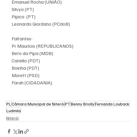
Emanuel Rocha (UNIÃO)
Silvyo (PT)
Pipico  (PT)
Leonardo Giordano (PCdoB)
Faltantes:
Pr Maurício (REPUBLICANOS)
Beto da Pipa (MDB)
Cariello (PDT)
Boinha (PDT)
Morett (PSD)
Farah (CIDADANIA)
PL
Câmara Municipal de Niterói
PT
Benny Briolly
Fernanda Louback
Ludmila
Niterói