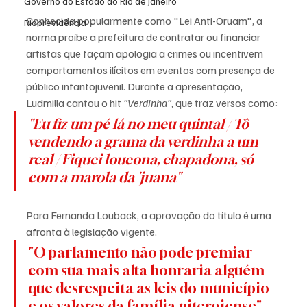
Governo do Estado do Rio de Janeiro
Conhecida popularmente como "Lei Anti-Oruam", a 
Rioprevidência
norma proíbe a prefeitura de contratar ou financiar 
artistas que façam apologia a crimes ou incentivem 
comportamentos ilícitos em eventos com presença de 
público infantojuvenil. Durante a apresentação, 
Ludmilla cantou o hit 
"Verdinha"
, que traz versos como:
"Eu fiz um pé lá no meu quintal / Tô 
vendendo a grama da verdinha a um 
real / Fiquei loucona, chapadona, só 
com a marola da 'juana"
Para Fernanda Louback, a aprovação do título é uma 
afronta à legislação vigente. 
"O parlamento não pode premiar 
com sua mais alta honraria alguém 
que desrespeita as leis do município 
e os valores da família niteroiense", 