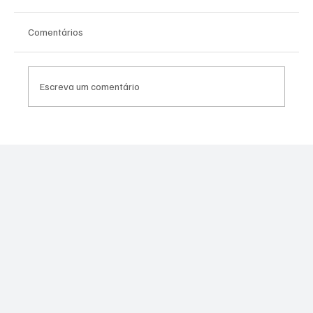
Comentários
Escreva um comentário
PL Niterói estrutura projeto eleitoral e
aposta em lideranças para ampliar
representação no Rio de Janeiro