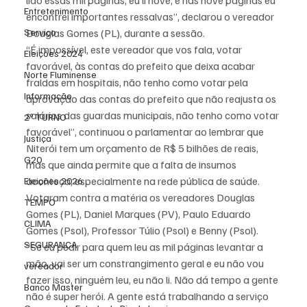
lido essas mil páginas, eu li nove, e nas nove páginas eu 
Entretenimento
encontrei importantes ressalvas”, declarou o vereador 
Serviço
Douglas Gomes (PL), durante a sessão.
“É impossível, este vereador que vos fala, votar 
Eleições 2024
favorável, às contas do prefeito que deixa acabar 
Norte Fluminense
fraldas em hospitais, não tenho como votar pela 
Informação
aprovação das contas do prefeito que não reajusta os 
salários das guardas municipais, não tenho como votar 
2º TURNO
favorável”, continuou o parlamentar ao lembrar que 
Justiça
Niterói tem um orçamento de R$ 5 bilhões de reais, 
G20
mas que ainda permite que a falta de insumos 
aconteça, especialmente na rede pública de saúde.
Eleições 2026
Votaram contra a matéria os vereadores Douglas 
TEMPO
Gomes (PL), Daniel Marques (PV), Paulo Eduardo 
CLIMA
Gomes (Psol), Professor Túlio (Psol) e Benny (Psol).
SEGURANÇA
“Se eu pedir para quem leu as mil páginas levantar a 
mão, vai ser um constrangimento geral e eu não vou 
vereador
fazer isso, ninguém leu, eu não li. Não dá tempo a gente 
Banco Master
não é super herói. A gente está trabalhando a serviço 