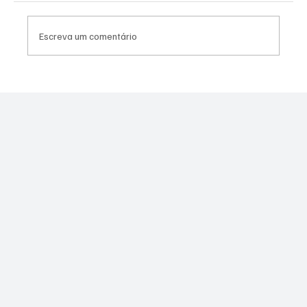
Escreva um comentário
PL Niterói estrutura projeto eleitoral e
aposta em lideranças para ampliar
representação no Rio de Janeiro