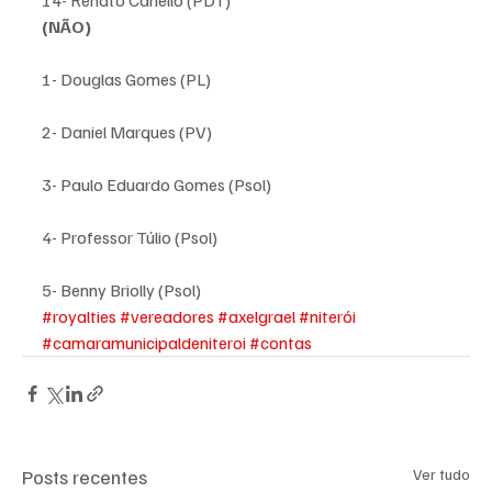
14- Renato Cariello (PDT)
(NÃO)
1- Douglas Gomes (PL)
2- Daniel Marques (PV)
3- Paulo Eduardo Gomes (Psol)
4- Professor Túlio (Psol)
5- Benny Briolly (Psol)
#royalties
#vereadores
#axelgrael
#niterói
#camaramunicipaldeniteroi
#contas
Posts recentes
Ver tudo