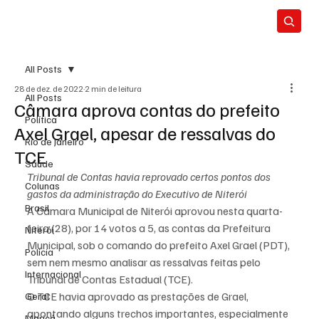
All Posts
28 de dez. de 2022
2 min de leitura
All Posts
Câmara aprova contas do prefeito
Política
Axel Grael, apesar de ressalvas do
Rio de Janeiro
TCE
Saúde
Tribunal de Contas havia reprovado certos pontos dos 
Colunas
gastos da administração do Executivo de Niterói 
Brasil
A Câmara Municipal de Niterói aprovou nesta quarta-
feira (28), por 14 votos a 5, as contas da Prefeitura 
Niterói
Municipal, sob o comando do prefeito Axel Grael (PDT), 
Polícia
sem nem mesmo analisar as ressalvas feitas pelo 
Internacional
Tribunal de Contas Estadual (TCE).
O TCE havia aprovado as prestações de Grael, 
Geral
apontando alguns trechos importantes, especialmente 
Maricá