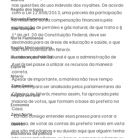
nas questões do uso indevido dos royalties. De acordo 
Região dos lagos
com a Lei 12.858/2013, uma parcela da participação 
Baixada Fluminense
no resultado ou da compensação financeira pela 
exploração de petróleo e gás natural, de que trata o § 
São Gonçalo
1º do art. 20 da Constituição Federal, deve ser 
Norte Fluminense
destinada para as áreas de educação e saúde, o que 
Região Metropolitana
não tem ocorrido em Niterói.
A cobrança é do Tribunal é que a administração de 
Bastidores da Política
Axel Grael passe a utilizar os recursos da maneira 
Esporte
correta.
Niterói
Apesar de importante, a matéria não teve tempo 
Zona Oeste
suficiente para ser analisada pelos parlamentares da 
Câmara de Niterói, mesmo assim, foi aprovada pela 
Região serrana
maioria de votos, que formam a base do prefeito na 
Economia
Casa.
Zona Norte
“Eu não consigo entender essa pressa para votar a 
matéria, de votar as contas do prefeito tendo em vista 
Opinião
que são mil páginas e eu duvido aqui que alguém tenha 
Bastidores da política