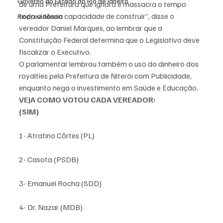
Governo do Estado do Rio de Janeiro
de uma Prefeitura que ignora e massacra o tempo 
todo a nossa capacidade de construir”, disse o 
Rioprevidência
vereador Daniel Marques, ao lembrar que a 
Constituição Federal determina que o Legislativo deve 
fiscalizar o Executivo.
O parlamentar lembrou também o uso do dinheiro dos 
royalties pela Prefeitura de Niterói com Publicidade, 
enquanto nega o investimento em Saúde e Educação.
VEJA COMO VOTOU CADA VEREADOR:
(SIM)
1- Atratino Côrtes (PL)
2- Casota (PSDB)
3- Emanuel Rocha (SDD)
4- Dr. Nazar (MDB)