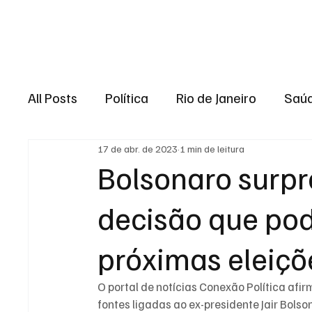
Brasil
Rio de J
All Posts
Política
Rio de Janeiro
Saú
17 de abr. de 2023
1 min de leitura
Região dos lagos
Baixada Fluminense
Bolsonaro surpr
decisão que po
Esporte
Niterói
Zona Oeste
Re
próximas eleiçõe
Entretenimento
Serviço
Eleições 
O portal de notícias Conexão Política afi
fontes ligadas ao ex-presidente Jair Bols