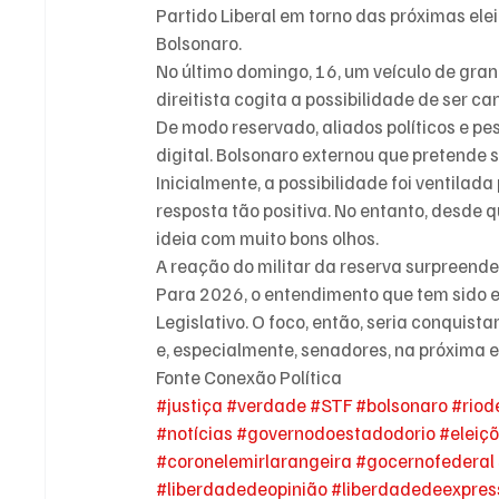
Partido Liberal em torno das próximas eleiç
Bolsonaro.
No último domingo, 16, um veículo de grand
direitista cogita a possibilidade de ser 
De modo reservado, aliados políticos e p
digital. Bolsonaro externou que pretende 
Inicialmente, a possibilidade foi ventila
resposta tão positiva. No entanto, desde 
ideia com muito bons olhos.
A reação do militar da reserva surpreendeu
Para 2026, o entendimento que tem sido ex
Legislativo. O foco, então, seria conquis
e, especialmente, senadores, na próxima e
Fonte Conexão Política
#justiça
#verdade
#STF
#bolsonaro
#riod
#notícias
#governodoestadodorio
#eleiç
#coronelemirlarangeira
#gocernofederal
#liberdadedeopinião
#liberdadedeexpre