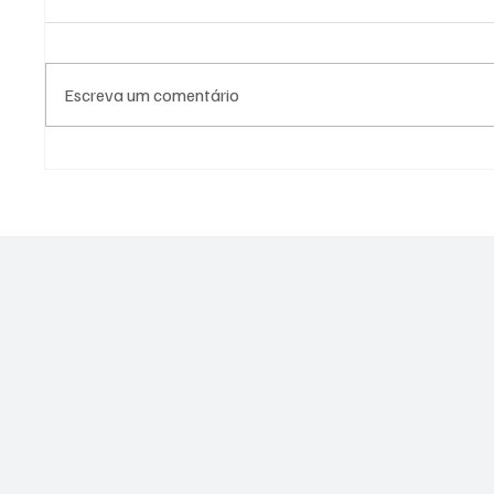
Escreva um comentário
Fiscalização em cemitério de
PL Nite
Niterói revela ossadas
eleitor
expostas e indícios de crimes
lideran
ambientais
represe
Janeiro