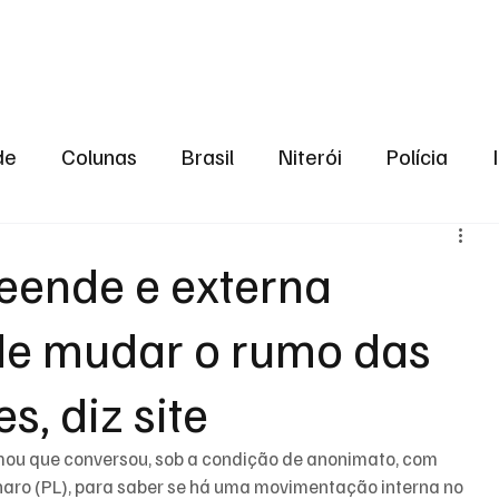
aneiro
Política
Bastidores da Política
de
Colunas
Brasil
Niterói
Polícia
São Gonçalo
Norte Fluminense
Região Me
eende e externa
de mudar o rumo das
gião serrana
Economia
Zona Norte
Opin
s, diz site
2024
Norte Fluminense
Informação
2º T
rmou que conversou, sob a condição de anonimato, com 
onaro (PL), para saber se há uma movimentação interna no 