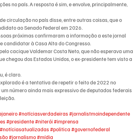
ões no país. A resposta é sim, e envolve, principalmente, 
e circulação no país disse, entre outras coisas, que o 
candidato ao Senado Federal em 2026.
essoas próximas confirmaram a informação a este jornal 
se candidatar à Casa Alta do Congresso.
da pelo cacique Valdemar Costa Neto, que não esperava uma 
que chegou dos Estados Unidos, o ex-presidente tem visto a 
, é claro.
plorado é a tentativa de repetir o feito de 2022 no 
tar um número ainda mais expressivo de deputados federais 
leição.
ejaneiro
#notíciasverdadeiras
#jornalistmoindependente
ões
#presidente
#niterói
#imprensa
#notíciasatualizadas
#politica
#governofederal
ssão
#jornalismo
#mídia