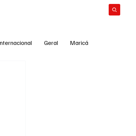
Internacional
Geral
Maricá
tropolitana
Bastidores da Política
ião
Bastidores da política
URNO