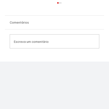
Comentários
Escreva um comentário
Moraes derruba todas as restrições contra
Canella após comprovação de que fuzil era
legal