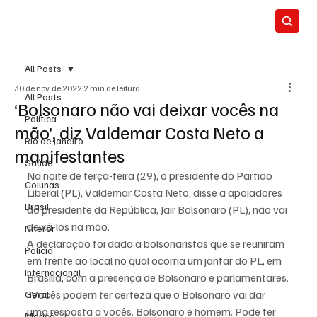
All Posts
30 de nov. de 2022
2 min de leitura
All Posts
‘Bolsonaro não vai deixar vocês na
Política
mão’, diz Valdemar Costa Neto a
Rio de Janeiro
manifestantes
Saúde
Na noite de terça-feira (29), o presidente do Partido 
Colunas
Liberal (PL), Valdemar Costa Neto, disse a apoiadores 
Brasil
do presidente da República, Jair Bolsonaro (PL), não vai 
deixá-los na mão.
Niterói
A declaração foi dada a bolsonaristas que se reuniram 
Polícia
em frente ao local no qual ocorria um jantar do PL, em 
Internacional
Brasília, com a presença de Bolsonaro e parlamentares.
“Vocês podem ter certeza que o Bolsonaro vai dar 
Geral
uma resposta a vocês. Bolsonaro é homem. Pode ter 
Maricá