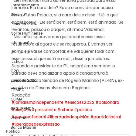
“Ele melhorou muito da semana passada para essa 
Entretenimento
semana. E a cara dele? Eu só o convidei por causa 
Serviço
disso. Fui no Palácio, vi a cara dele e disse: “Ué, o que 
aconteceu?”. Ele está bem, está bem, está animado. Se 
Eleições 2024
levantou, passou o baque”, afirmou Valdemar.
Norte Fluminense
“Nós não esperávamos que acontecesse esse 
Informação
resultado e aí agora ele se recuperou. E vamos ver 
como ele vai se comportar, ele vai querer falar com 
2º TURNO
esse pessoal que está na rua”, disse a jornalistas.
Justiça
Segundo o presidente do PL, na próxima semana, o 
G20
partido deve oficializar o apoio à candidatura à 
presidência do Senado de Rogério Marinho (PL-RN), ex-
Eleições 2026
ministro do Desenvolvimento Regional.
TEMPO
Redação
CLIMA
#jornalismoindependente
#eleições2022
#bolsonaro
SEGURANÇA
#eleições
#presidente
#niterói
#politica
#governofederal
#liberdadedeopinião
#partidoliberal
vereador
#liberdadedeexpressão
Banco Master
Política