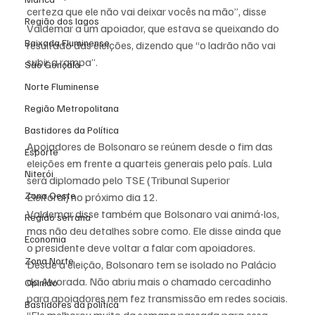
certeza que ele não vai deixar vocês na mão”, disse 
Região dos lagos
Valdemar a um apoiador, que estava se queixando do 
Baixada Fluminense
resultado das eleições, dizendo que “o ladrão não vai 
subir a rampa”.
São Gonçalo
Norte Fluminense
Região Metropolitana
Bastidores da Política
Apoiadores de Bolsonaro se reúnem desde o fim das 
Esporte
eleições em frente a quarteis generais pelo país. Lula 
Niterói
será diplomado pelo TSE (Tribunal Superior 
Zona Oeste
Eleitoral) no próximo dia 12.
Valdemar disse também que Bolsonaro vai animá-los, 
Região serrana
mas não deu detalhes sobre como. Ele disse ainda que 
Economia
o presidente deve voltar a falar com apoiadores.
Zona Norte
Desde a eleição, Bolsonaro tem se isolado no Palácio 
da Alvorada. Não abriu mais o chamado cercadinho 
Opinião
para apoiadores nem fez transmissão em redes sociais.
Bastidores da política