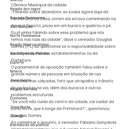
Câmara Municipal da cidade.
Região dos lagos
“Falando sobre abandono, eu soube agora aqui da 
Baixada Fluminense
funcionária da Casa, ontem ela estava caminhando na 
Amaral Peixoto, pisou em um buraco e quebrou o pé. 
São Gonçalo
Eu já vinha falando sobre esse problema que nós 
Norte Fluminense
temos nas ruas da cidade”, disse o vereador Douglas 
Região Metropolitana
Gomes (PL) ao questionar se a responsabilidade sobre 
as calçadas são dos estabelecimentos ou da 
Bastidores da Política
Prefeitura.
Esporte
O parlamentar de oposição também falou sobre o 
Niterói
grande número de pessoas em situação de rua 
Zona Oeste
morando nas calçadas, fato que atrapalha o trânsito 
de pedestres na via, além dos buracos e outros 
Região serrana
problemas estruturais.
Economia
“Se você não cuida do centro da cidade, vai cuidar da 
Zona Norte
zona norte, que é longe da Prefeitura?”, questionou 
Douglas Gomes.
Opinião
Ao comentar o assunto, o vereador Fabiano Gonçalves 
Bastidores da política