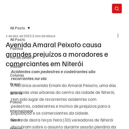
All Posts
1 de dez. de 2022
2 min de leitura
All Posts
Avenida Amaral Peixoto causa
Política
grandes prejuízos a moradores e
Rio de Janeiro
comerciantes em Niterói
Saúde
Acidentes com pedestres e cadeirantes são 
Colunas
recorrentes na via
Brasil
A histórica avenida Ernani do Amaral Peixoto, uma das 
principais vias urbanas do centro da cidade de Niterói, 
Niterói
tem sido lugar de recorrentes acidentes com 
Polícia
pedestres, cadeirantes e motivo de prejuízos para a 
Internacional
população e os comerciantes da cidade.
Na tarde desta terça-feira (30) vereadores de Niterói 
Geral
discutiram sobre o assunto durante sessão plenária da 
Maricá