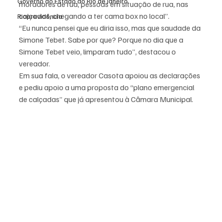
Governo do Estado do Rio de Janeiro
moradores de rua, pessoas em situação de rua, nas 
calçadas, chegando a ter cama box no local”.
Rioprevidência
“Eu nunca pensei que eu diria isso, mas que saudade da 
Simone Tebet. Sabe por que? Porque no dia que a 
Simone Tebet veio, limparam tudo”, destacou o 
vereador.
Em sua fala, o vereador Casota apoiou as declarações 
e pediu apoio a uma proposta do “plano emergencial 
de calçadas” que já apresentou à Câmara Municipal.