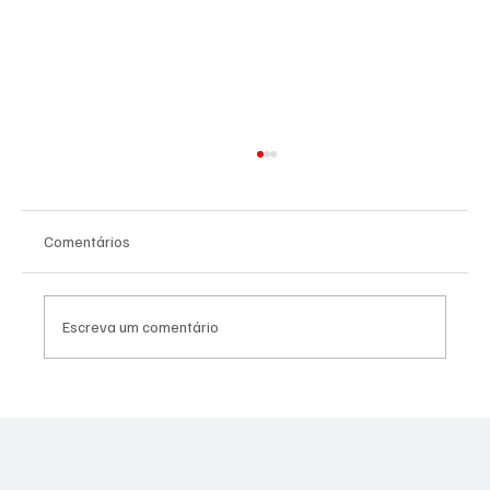
Comentários
Escreva um comentário
Assessor do vereador Túlio do PSOL é
preso por suspeita de estupro coletivo em
Niterói