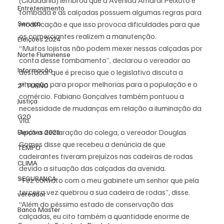
(Cidadania) lembrou que a Avenida Amaral Peixoto é 
Entretenimento
tombada e as calçadas possuem algumas regras para 
Serviço
modificação e que isso provoca dificuldades para que 
os comerciantes realizem a manutenção.
Eleições 2024
“Muitos lojistas não podem mexer nessas calçadas por 
Norte Fluminense
conta desse tombamento”, declarou o vereador ao 
Informação
destacar que é preciso que o legislativo discuta a 
situação para propor melhorias para a população e o 
2º TURNO
comércio. Fabiano Gonçalves também pontuou a 
Justiça
necessidade de mudanças em relação a iluminação da 
G20
via.
Após a declaração do colega, o vereador Douglas 
Eleições 2026
Gomes disse que recebeu a denúncia de que 
TEMPO
cadeirantes tiveram prejuízos nas cadeiras de rodas 
CLIMA
devido a situação das calçadas da avenida.
SEGURANÇA
“Fez contato com o meu gabinete um senhor que pela 
terceira vez quebrou a sua cadeira de rodas”, disse. 
vereador
“Além do péssimo estado de conservação das 
Banco Master
calçadas, eu cito também a quantidade enorme de 