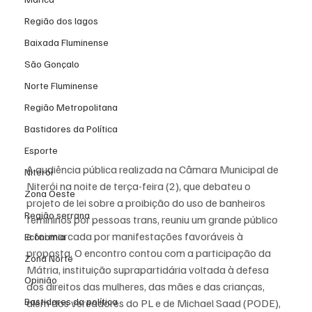
Região dos lagos
Baixada Fluminense
São Gonçalo
Norte Fluminense
Região Metropolitana
Bastidores da Política
Esporte
A audiência pública realizada na Câmara Municipal de 
Niterói
Niterói na noite de terça-feira (2), que debateu o 
Zona Oeste
projeto de lei sobre a proibição do uso de banheiros 
Região serrana
femininos por pessoas trans, reuniu um grande público 
e foi marcada por manifestações favoráveis à 
Economia
proposta. O encontro contou com a participação da 
Zona Norte
Mátria, instituição suprapartidária voltada à defesa 
Opinião
dos direitos das mulheres, das mães e das crianças, 
Bastidores da política
além dos vereadores do PL e de Michael Saad (PODE), 