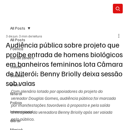
All Posts
3 de jun.
3 min de leitura
All Posts
Audiência pública sobre projeto que
Política
proíbe entrada de homens biológicos
Rio de Janeiro
em banheiros femininos lota Câmara
Saúde
de Niterói; Benny Briolly deixa sessão
Colunas
sob vaias
Brasil
Com plenário lotado por apoiadores do projeto do 
Niterói
vereador Douglas Gomes, audiência pública foi marcada 
Polícia
por manifestações favoráveis à proposta e pela saída 
Internacional
antecipada da vereadora Benny Briolly após ser vaiada 
pelo público.
Geral
Maricá