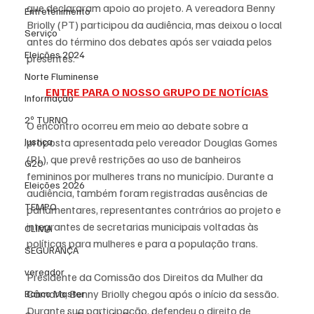
que declararam apoio ao projeto. A vereadora Benny 
Entretenimento
Briolly (PT) participou da audiência, mas deixou o local 
Serviço
antes do término dos debates após ser vaiada pelos 
Eleições 2024
presentes.
Norte Fluminense
ENTRE PARA O NOSSO GRUPO DE NOTÍCIAS
Informação
2º TURNO
O encontro ocorreu em meio ao debate sobre a 
Justiça
proposta apresentada pelo vereador Douglas Gomes 
(PL), que prevê restrições ao uso de banheiros 
G20
femininos por mulheres trans no município. Durante a 
Eleições 2026
audiência, também foram registradas ausências de 
TEMPO
parlamentares, representantes contrários ao projeto e 
integrantes de secretarias municipais voltadas às 
CLIMA
políticas para mulheres e para a população trans.
SEGURANÇA
vereador
Presidente da Comissão dos Direitos da Mulher da 
Câmara, Benny Briolly chegou após o início da sessão. 
Banco Master
Durante sua participação, defendeu o direito de 