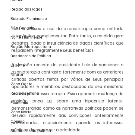
Região dos lagos
Baixada Fluminense
São Gonçalo
Lula endossou o uso da ozonioterapia como método 
terapêutico complementar. Entretanto, a medida gera 
Norte Fluminense
debates, dada a insuficiência de dados científicos que 
Região Metropolitana
respaldem integralmente seus benefícios.
Bastidores da Política
A decisão recente do presidente Lula de sancionar a 
Esporte
ozonioterapia contrasta fortemente com as anteriores 
Niterói
críticas abertas feitas por vários de seus principais 
Zona Oeste
apoiadores e membros destacados do seu ministério 
Região serrana
em relação a essa terapia. Essa aparente mudança de 
posição lança luz sobre uma hipocrisia latente, 
Economia
demonstrando como as narrativas políticas podem se 
Zona Norte
desviar rapidamente das convicções anteriormente 
Opinião
proclamadas, especialmente quando os interesses 
públicos deveriam ser a prioridade.
Bastidores da política