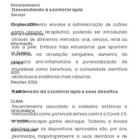
Entretenimento
Desvendando a ozonioterapia
Serviço
O procedimento envolve a administração de ozônio 
Eleições 2024
como recurso terapêutico, podendo ser introduzido 
Norte Fluminense
através de diferentes métodos: oral, venoso, retal ou 
Informação
sob a pele. Embora haja entusiastas que apontem 
2º TURNO
melhorias na circulação sanguínea, aumento da 
resposta anti-inflamatória e potencialização da 
Justiça
imunidade como benefícios, a comunidade científica 
G20
ainda busca evidências mais robustas.
Eleições 2026
A ascensão da ozonioterapia e seus desafios
TEMPO
CLIMA
Recentemente associada a cuidados estéticos e 
SEGURANÇA
mencionada como potencial defesa contra a Covid-19, 
vereador
a ozonioterapia ganha destaque. Todavia, a Anvisa 
destaca que os dispositivos aprovados são, por ora, 
Banco Master
destinados majoritariamente a usos dentários e de 