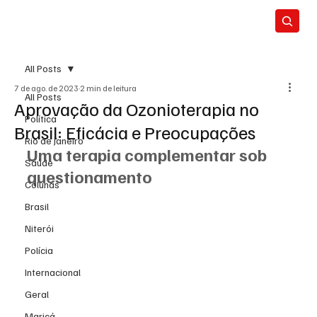
All Posts
7 de ago. de 2023
2 min de leitura
All Posts
Aprovação da Ozonioterapia no
Política
Brasil: Eficácia e Preocupações
Rio de Janeiro
Uma terapia complementar sob 
Saúde
questionamento
Colunas
Brasil
Niterói
Polícia
Internacional
Geral
Maricá