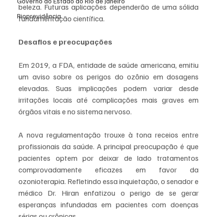
Governo do Estado do Rio de Janeiro
beleza. Futuras aplicações dependerão de uma sólida 
Rioprevidência
fundamentação científica.
Desafios e preocupações
Em 2019, a FDA, entidade de saúde americana, emitiu 
um aviso sobre os perigos do ozônio em dosagens 
elevadas. Suas implicações podem variar desde 
irritações locais até complicações mais graves em 
órgãos vitais e no sistema nervoso.
A nova regulamentação trouxe à tona receios entre 
profissionais da saúde. A principal preocupação é que 
pacientes optem por deixar de lado tratamentos 
comprovadamente eficazes em favor da 
ozonioterapia. Refletindo essa inquietação, o senador e 
médico Dr. Hiran enfatizou o perigo de se gerar 
esperanças infundadas em pacientes com doenças 
sérias ou crônicas.