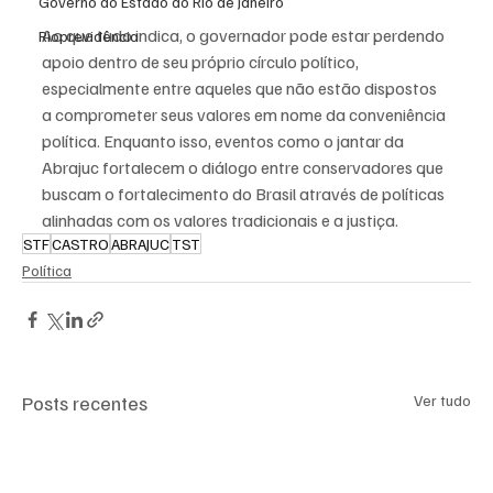
Governo do Estado do Rio de Janeiro
Ao que tudo indica, o governador pode estar perdendo 
Rioprevidência
apoio dentro de seu próprio círculo político, 
especialmente entre aqueles que não estão dispostos 
a comprometer seus valores em nome da conveniência 
política. Enquanto isso, eventos como o jantar da 
Abrajuc fortalecem o diálogo entre conservadores que 
buscam o fortalecimento do Brasil através de políticas 
alinhadas com os valores tradicionais e a justiça.
STF
CASTRO
ABRAJUC
TST
Política
Posts recentes
Ver tudo