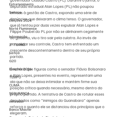
governador Cláudio Castro (PL). Durante o jantar, o 
Entretenimento
deputado estadual Alan Lopes (PL) não poupou 
Serviço
críticas à gestão de Castro, expondo uma série de 
denúncias que deixaram o clima tenso. O governador, 
Eleições 2024
que já tentou por duas vezes expulsar Alan Lopes e 
Norte Fluminense
Filippe Poubel do PL por não se alinharem cegamente 
Informação
ao governo, viu o tiro sair pela culatra. Ao invés de 
consolidar seu controle, Castro tem enfrentado um 
2º TURNO
crescente descontentamento dentro de seu próprio 
Justiça
partido.
G20
É notório que figuras como o senador Flávio Bolsonaro 
Eleições 2026
e Alan Lopes, presentes no evento, representam uma 
TEMPO
ala que não se deixa intimidar e mantém firme sua 
CLIMA
posição crítica quando necessário, mesmo dentro do 
SEGURANÇA
próprio partido. A tentativa de Castro de rotular esses 
deputados como "inimigos do Guanabara" apenas 
vereador
reforça o quanto ele se distanciou dos princípios que o 
Banco Master
elegeram.