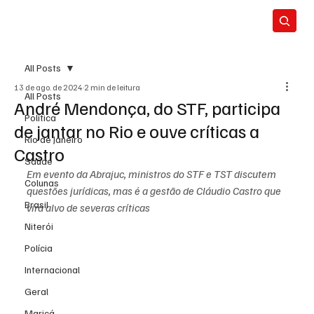
All Posts
13 de ago. de 2024
2 min de leitura
All Posts
André Mendonça, do STF, participa
Política
de jantar no Rio e ouve críticas a
Rio de Janeiro
Castro
Saúde
Em evento da Abrajuc, ministros do STF e TST discutem 
Colunas
questões jurídicas, mas é a gestão de Cláudio Castro que 
Brasil
vira alvo de severas críticas
Niterói
Polícia
Internacional
Geral
Maricá