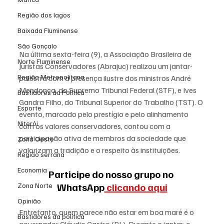
Região dos lagos
Baixada Fluminense
São Gonçalo
Na última sexta-feira (9), a Associação Brasileira de 
Norte Fluminense
Juristas Conservadores (Abrajuc) realizou um jantar-
Região Metropolitana
palestra com a presença ilustre dos ministros André 
Mendonça, do Supremo Tribunal Federal (STF), e Ives 
Bastidores da Política
Gandra Filho, do Tribunal Superior do Trabalho (TST). O 
Esporte
evento, marcado pelo prestígio e pelo alinhamento 
Niterói
com os valores conservadores, contou com a 
participação ativa de membros da sociedade que 
Zona Oeste
valorizam a tradição e o respeito às instituições.
Região serrana
Economia
Participe do nosso grupo no 
WhatsApp
 clicando aqui
Zona Norte
Opinião
Entretanto, quem parece não estar em boa maré é o 
Bastidores da política