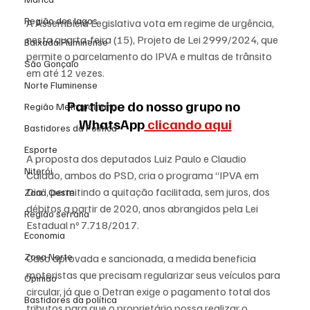
Região dos lagos
A Assembleia Legislativa vota em regime de urgência, 
nesta quarta-feira (15), Projeto de Lei 2999/2024, que 
Baixada Fluminense
permite o parcelamento do IPVA e multas de trânsito 
São Gonçalo
em até 12 vezes.
Norte Fluminense
Participe do nosso grupo no 
Região Metropolitana
WhatsApp
 clicando aqui
Bastidores da Política
Esporte
A proposta dos deputados Luiz Paulo e Claudio 
Niterói
Caiado, ambos do PSD, cria o programa “IPVA em 
Dia”, permitindo a quitação facilitada, sem juros, dos 
Zona Oeste
débitos a partir de 2020, anos abrangidos pela Lei 
Região serrana
Estadual nº 7.718/2017.
Economia
Zona Norte
Caso aprovada e sancionada, a medida beneficia 
motoristas que precisam regularizar seus veículos para 
Opinião
circular, já que o Detran exige o pagamento total dos 
Bastidores da política
tributos para que o proprietário possa realizar o 