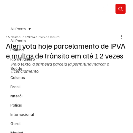
All Posts
15 de mai. de 2024
1 min de leitura
All Posts
Alerj vota hoje parcelamento de IPVA
Política
e multas de trânsito em até 12 vezes
Rio de Janeiro
Pelo texto, a primeira parcela já permitiria marcar o 
Saúde
licenciamento.
Colunas
Brasil
Niterói
Polícia
Internacional
Geral
Maricá