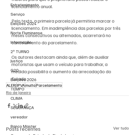
Entretenimento
licenciamento anual.
Serviço
Pelo texto, a primeira parcela já permitiria marcar o 
Eleições 2024
licenciamento. Em inadimplência das parcelas por três 
Norte Fluminense
meses consecutivos ou alternados, acarretará no 
cancelamento do parcelamento.
Informação
2º TURNO
Os autores destacam ainda que, além de auxiliar 
Justiça
motoristas que usam o veículo para trabalhar, a 
G20
medida possibilita o aumento da arrecadação do 
Estado.
Eleições 2026
ALERJ
IPVA
multa
Parcelamento
TEMPO
Rio de Janeiro
CLIMA
SEGURANÇA
vereador
Banco Master
Posts recentes
Ver tudo