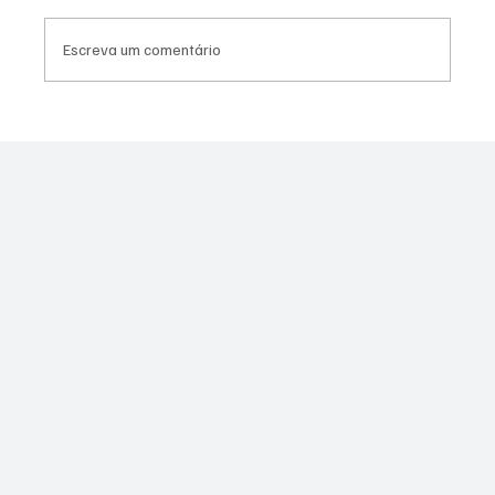
Escreva um comentário
Canella muda estratégia para 2026 e pode
disputar vaga na Alerj