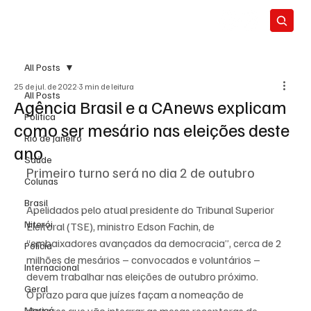
All Posts
25 de jul. de 2022
3 min de leitura
All Posts
Agência Brasil e a CAnews explicam
Política
como ser mesário nas eleições deste
Rio de Janeiro
ano
Saúde
Primeiro turno será no dia 2 de outubro
Colunas
Brasil
Apelidados pelo atual presidente do Tribunal Superior 
Niterói
Eleitoral (TSE), ministro Edson Fachin, de 
“embaixadores avançados da democracia”, cerca de 2 
Polícia
milhões de mesários – convocados e voluntários – 
Internacional
devem trabalhar nas eleições de outubro próximo.
Geral
O prazo para que juízes façam a nomeação de 
Maricá