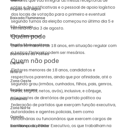
eleitores que vão integrar as mesas receptoras de 
votos e de justificativas e o pessoal de apoio logístico 
Região dos lagos
dos locais de votação para o primeiro e eventual 
Baixada Fluminense
segundo turnos da eleição começou no último dia 5 e 
São Gonçalo
termina no dia 3 de agosto.
Quem pode
Norte Fluminense
Região Metropolitana
Eleitores maiores de 18 anos, em situação regular com 
a Justiça Eleitoral podem ser mesários.
Bastidores da Política
Quem não pode
Esporte
Eleitores menores de 18 anos, candidatos e 
Niterói
respectivos parentes, ainda que por afinidade, até o 
Zona Oeste
segundo grau (irmãos, cunhados, filhos, pais, genros, 
Região serrana
noras, sogros, netos, avós), inclusive, e cônjuge, 
integrantes de diretórios de partido político ou 
Economia
federação de partidos que exerçam função executiva, 
Zona Norte
autoridades e agentes policiais, bem como 
Opinião
funcionárias ou funcionários que exercem cargos de 
confiança do Poder Executivo, os que trabalham na 
Bastidores da política