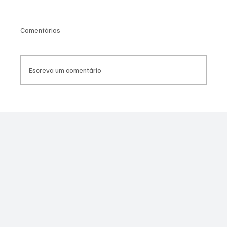
Comentários
Escreva um comentário
Moraes derruba todas as restrições contra
Canella após comprovação de que fuzil era
legal