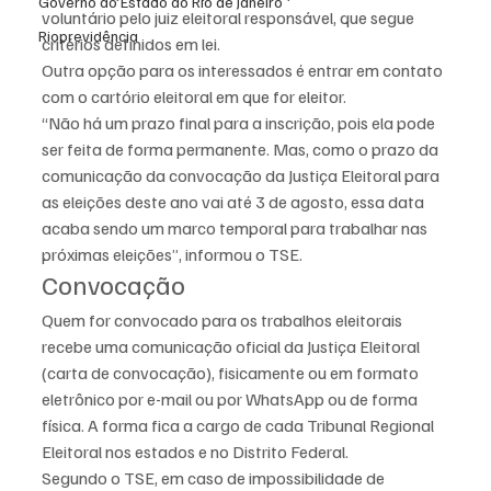
Governo do Estado do Rio de Janeiro
voluntário pelo juiz eleitoral responsável, que segue 
Rioprevidência
critérios definidos em lei.
Outra opção para os interessados é entrar em contato 
com o cartório eleitoral em que for eleitor.
“Não há um prazo final para a inscrição, pois ela pode 
ser feita de forma permanente. Mas, como o prazo da 
comunicação da convocação da Justiça Eleitoral para 
as eleições deste ano vai até 3 de agosto, essa data 
acaba sendo um marco temporal para trabalhar nas 
próximas eleições”, informou o TSE.
Convocação
Quem for convocado para os trabalhos eleitorais 
recebe uma comunicação oficial da Justiça Eleitoral 
(carta de convocação), fisicamente ou em formato 
eletrônico por e-mail ou por WhatsApp ou de forma 
física. A forma fica a cargo de cada Tribunal Regional 
Eleitoral nos estados e no Distrito Federal.
Segundo o TSE, em caso de impossibilidade de 