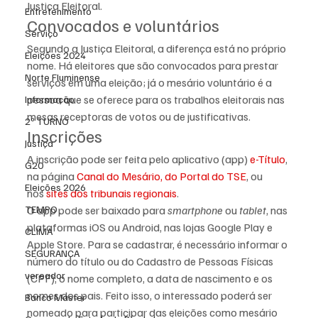
Justiça Eleitoral.
Entretenimento
Convocados e voluntários
Serviço
Segundo a Justiça Eleitoral, a diferença está no próprio 
Eleições 2024
nome. Há eleitores que são convocados para prestar 
Norte Fluminense
serviços em uma eleição; já o mesário voluntário é a 
pessoa que se oferece para os trabalhos eleitorais nas 
Informação
mesas receptoras de votos ou de justificativas.
2º TURNO
Inscrições
Justiça
A inscrição pode ser feita pelo aplicativo (app) 
e-Título
, 
G20
na página 
Canal do Mesário, do Portal do TSE
, ou 
Eleições 2026
nos 
sites dos tribunais regionais
.
TEMPO
O app pode ser baixado para 
smartphone
 ou 
tablet
, nas 
plataformas
iOS ou Android, nas lojas Google Play e 
CLIMA
Apple Store. Para se cadastrar, é necessário informar o 
SEGURANÇA
número do título ou do Cadastro de Pessoas Físicas 
vereador
(CPF), o nome completo, a data de nascimento e os 
nomes dos pais. Feito isso, o interessado poderá ser 
Banco Master
nomeado para participar das eleições como mesário 