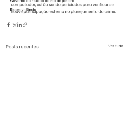
Governo do Estado do Rio de Janeiro
computador, estão sendo periciados para verificar se 
Rioprevidência
houve participação externa no planejamento do crime.
Posts recentes
Ver tudo