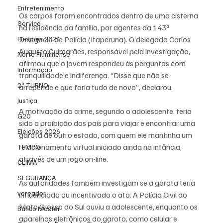
Entretenimento
Os corpos foram encontrados dentro de uma cisterna 
Serviço
na residência da família, por agentes da 143ª 
Eleições 2024
Delegacia de Polícia (Itaperuna). O delegado Carlos 
Augusto Guimarães, responsável pela investigação, 
Norte Fluminense
afirmou que o jovem respondeu às perguntas com 
Informação
tranquilidade e indiferença. “Disse que não se 
2º TURNO
arrepende e que faria tudo de novo”, declarou.
Justiça
A motivação do crime, segundo o adolescente, teria 
G20
sido a proibição dos pais para viajar e encontrar uma 
Eleições 2026
garota de outro estado, com quem ele mantinha um 
relacionamento virtual iniciado ainda na infância, 
TEMPO
através de um jogo on-line.
CLIMA
SEGURANÇA
As autoridades também investigam se a garota teria 
vereador
influenciado ou incentivado o ato. A Polícia Civil do 
Mato Grosso do Sul ouviu a adolescente, enquanto os 
Banco Master
aparelhos eletrônicos do garoto, como celular e 