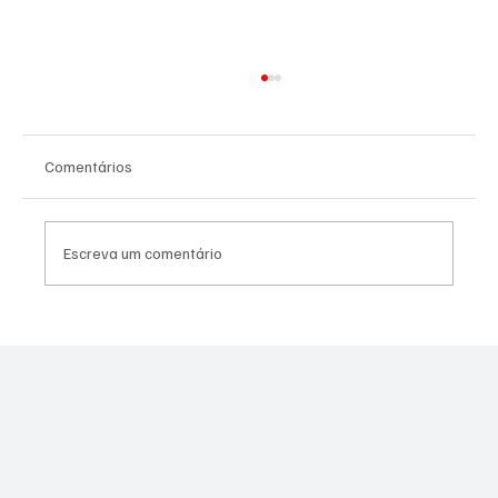
Comentários
Escreva um comentário
PL Niterói estrutura projeto eleitoral e
aposta em lideranças para ampliar
representação no Rio de Janeiro