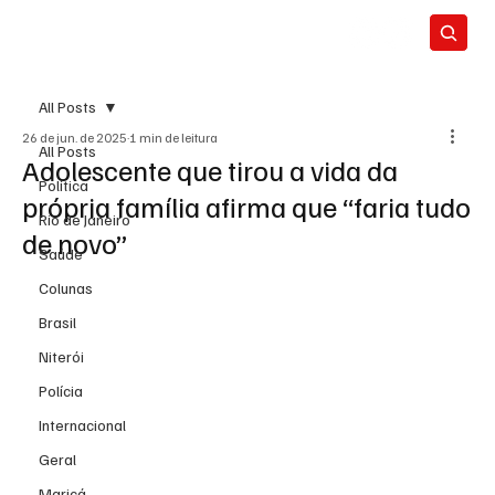
All Posts
26 de jun. de 2025
1 min de leitura
All Posts
Adolescente que tirou a vida da
Política
própria família afirma que “faria tudo
Rio de Janeiro
de novo”
Saúde
Colunas
Brasil
Niterói
Polícia
Internacional
Geral
Maricá