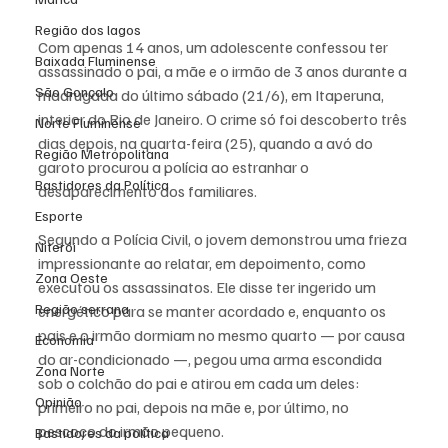
Região dos lagos
Com apenas 14 anos, um adolescente confessou ter 
Baixada Fluminense
assassinado o pai, a mãe e o irmão de 3 anos durante a 
São Gonçalo
madrugada do último sábado (21/6), em Itaperuna, 
interior do Rio de Janeiro. O crime só foi descoberto três 
Norte Fluminense
dias depois, na quarta-feira (25), quando a avó do 
Região Metropolitana
garoto procurou a polícia ao estranhar o 
Bastidores da Política
desaparecimento dos familiares.
Esporte
Segundo a Polícia Civil, o jovem demonstrou uma frieza 
Niterói
impressionante ao relatar, em depoimento, como 
Zona Oeste
executou os assassinatos. Ele disse ter ingerido um 
Região serrana
energético para se manter acordado e, enquanto os 
pais e o irmão dormiam no mesmo quarto — por causa 
Economia
do ar-condicionado —, pegou uma arma escondida 
Zona Norte
sob o colchão do pai e atirou em cada um deles: 
Opinião
primeiro no pai, depois na mãe e, por último, no 
pescoço do irmão pequeno.
Bastidores da política