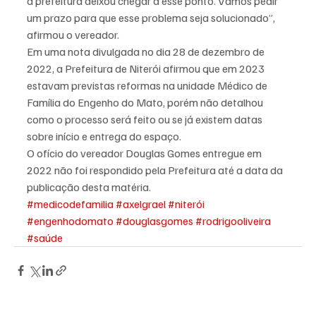
a prefeitura deixou chegar a esse ponto. Vamos pedir 
um prazo para que esse problema seja solucionado”, 
afirmou o vereador.
Em uma nota divulgada no dia 28 de dezembro de 
2022, a Prefeitura de Niterói afirmou que em 2023 
estavam previstas reformas na unidade Médico de 
Família do Engenho do Mato, porém não detalhou 
como o processo será feito ou se já existem datas 
sobre início e entrega do espaço.
O ofício do vereador Douglas Gomes entregue em 
2022 não foi respondido pela Prefeitura até a data da 
publicação desta matéria.
#medicodefamilia
#axelgrael
#niterói
#engenhodomato
#douglasgomes
#rodrigooliveira
#saúde