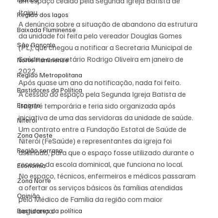
um espaço cedido pela Segunda Igreja Batista de 
Itaipu.
Região dos lagos
A denúncia sobre a situação de abandono da estrutura 
Baixada Fluminense
da unidade foi feita pelo vereador Douglas Gomes 
São Gonçalo
(PL), que chegou a notificar a Secretaria Municipal de 
Saúde e o secretário Rodrigo Oliveira em janeiro de 
Norte Fluminense
2022.
Região Metropolitana
Após quase um ano da notificação, nada foi feito.
Bastidores da Política
A cessão do espaço pela Segunda Igreja Batista de 
Esporte
Itaipu é temporária e teria sido organizada após 
iniciativa de uma das servidoras da unidade de saúde. 
Niterói
Um contrato entre a Fundação Estatal de Saúde de 
Zona Oeste
Niterói (FeSaúde) e representantes da igreja foi 
Região serrana
assinado, para que o espaço fosse utilizado durante o 
recesso da escola dominical, que funciona no local.
Economia
No espaço, técnicos, enfermeiros e médicos passaram 
Zona Norte
a ofertar os serviços básicos às famílias atendidas 
Opinião
pelo Médico de Família da região com maior 
segurança.
Bastidores da política