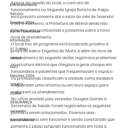
Apesar da cessão do local, o contrato de 
Entretenimento
funcionamento na Segunda Igreja Batista de Itaipu 
Serviço
está previsto somente até o início do mês de fevereiro 
Eleições 2024
e até o momento, a Prefeitura de Niterói ainda não 
informou aos profissionais e pacientes sobre o novo 
Norte Fluminense
local de atendimento.
Informação
O local fixo do programa está localizado próximo à 
2º TURNO
praça do bairro Engenho do Mato, e além do risco de 
desabamento do segundo andar, registrava problemas 
Justiça
na estrutura elétrica que chegava a gerar choque em 
G20
funcionários e pacientes que frequentavam o espaço.
Eleições 2026
Os profissionais classificam a unidade como insalubre 
TEMPO
e aguardam uma reforma ou um novo espaço para 
realizarem os atendimentos.
CLIMA
No ofício enviado pelo vereador Douglas Gomes à 
SEGURANÇA
Secretaria de Saúde, foram registrados os seguintes 
vereador
pontos a serem solucionados: Diversos ares-
condicionados sem funcionar e sendo constatado que 
Banco Master
somente 2 (dois) estavam funcionando em toda a 