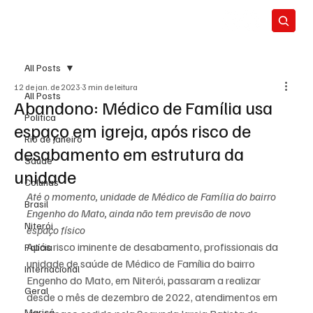
All Posts
12 de jan. de 2023
3 min de leitura
All Posts
Abandono: Médico de Família usa
Política
espaço em igreja, após risco de
Rio de Janeiro
desabamento em estrutura da
Saúde
unidade
Colunas
Até o momento, unidade de Médico de Família do bairro 
Brasil
Engenho do Mato, ainda não tem previsão de novo 
Niterói
espaço físico
Após risco iminente de desabamento, profissionais da 
Polícia
unidade de saúde de Médico de Família do bairro 
Internacional
Engenho do Mato, em Niterói, passaram a realizar 
Geral
desde o mês de dezembro de 2022, atendimentos em 
Maricá