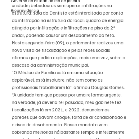
Governo do Estado do Rio de Janeiro
unidade; bebedouros sem operar; infiltrações na 
Rioprevidência
estrutura; sala do Dentista está interditada por conta 
da infiltração na estrutura do local; quadro de energia 
atingido por infiltração e infiltrações no piso do 2º 
andar, podendo causar um desabamento do teto.
Nesta segunda-feira (09), o parlamentar realizou uma 
nova visita de fiscalização e pelas redes sociais 
afirmou que pediria explicações, mais uma vez, sobre o 
descaso da administração municipal.
“O Médico de Família está em uma situação 
deplorável, está insalubre, não tem como os 
profissionais trabalharem lá”, afirmou Douglas Gomes.
“A unidade tem que passar por uma reforma urgente, 
na verdade, já deveria ter passado, meu gabinete fez 
fiscalizações lá em 2021, e 2022, denunciamos 
paredes que davam choque, falta de ar condicionado e 
o risco de desabamento. Nosso mandato vem 
cobrando melhorias há bastante tempo e infelizmente 