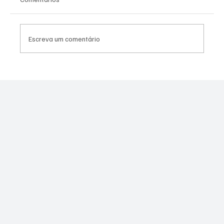
Escreva um comentário
PL Niterói estrutura projeto eleitoral e
aposta em lideranças para ampliar
representação no Rio de Janeiro