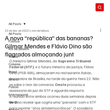
All Posts
23 de dez. de 2022
1 min de leitura
All Posts
A nova “república” das bananas?
Política
Gilmar Mendes e Flávio Dino são
Rio de Janeiro
flagrados almoçando junt
Saúde
O ministro Gilmar Mendes, do 
Supremo Tribunal 
Colunas
Federal (STF)
, e o futuro ministro da Justiça, Flávio 
Brasil
Dino (PSB-MA), almoçaram no restaurante Asbac, 
área nobre de Brasília, na tarde da quinta-feira 22. Não 
Niterói
se sabe o teor da conversa. 
Oeste
 procurou a 
Polícia
assessoria do juiz do STF e aguarda resposta.
Internacional
A reunião entre ambos ocorreu duas semanas depois 
de Dino revelar que cogita uma “parceria” com o STF 
Geral
para reprimir “atos antidemocráticos”. O socialista 
Maricá