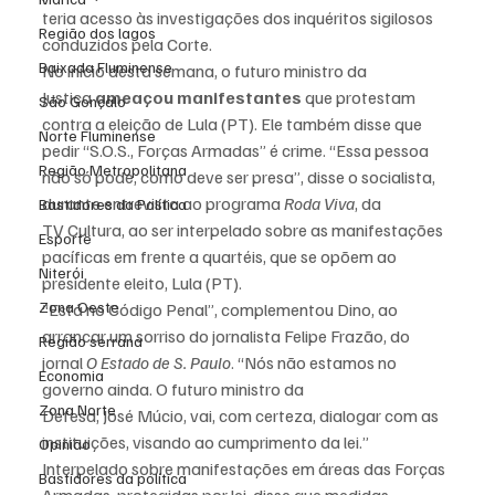
teria acesso às investigações dos inquéritos sigilosos 
Região dos lagos
conduzidos pela Corte.
Baixada Fluminense
No início desta semana, o futuro ministro da 
Justiça 
ameaçou manifestantes
 que protestam 
São Gonçalo
contra a eleição de Lula (PT). Ele também disse que 
Norte Fluminense
pedir “S.O.S., Forças Armadas” é crime. “Essa pessoa 
Região Metropolitana
não só pode, como deve ser presa”, disse o socialista, 
durante entrevista ao programa 
Roda Viva
, da 
Bastidores da Política
TV Cultura, ao ser interpelado sobre as manifestações 
Esporte
pacíficas em frente a quartéis, que se opõem ao 
Niterói
presidente eleito, Lula (PT).
Zona Oeste
“Está no Código Penal”, complementou Dino, ao 
arrancar um sorriso do jornalista Felipe Frazão, do 
Região serrana
jornal 
O Estado de S. Paulo
. “Nós não estamos no 
Economia
governo ainda. O futuro ministro da 
Zona Norte
Defesa, José Múcio, vai, com certeza, dialogar com as 
instituições, visando ao cumprimento da lei.”
Opinião
Interpelado sobre manifestações em áreas das Forças 
Bastidores da política