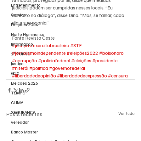
Armadas, protegidas por lei, disse que medidas 
Entretenimento
judiciais podem ser cumpridas nesses locais. “Eu 
Serviço
acredito no diálogo”, disse Dino. “Mas, se falhar, cada 
dia a sua agonia.”
Eleições 2024
Norte Fluminense
Fonte Revista Oeste
Informação
#justiça
#exercitobrasileiro
#STF
#jornalismoindependente
#eleições2022
#bolsonaro
2º TURNO
#corrupção
#policiafederal
#eleições
#presidente
Justiça
#niterói
#politica
#governofederal
G20
#liberdadedeopinião
#liberdadedeexpressão
#censura
Eleições 2026
TEMPO
CLIMA
SEGURANÇA
Posts recentes
Ver tudo
vereador
Banco Master