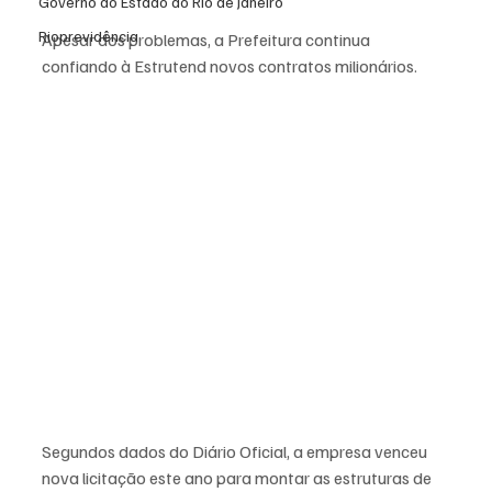
Governo do Estado do Rio de Janeiro
Rioprevidência
Apesar dos problemas, a Prefeitura continua 
confiando à Estrutend novos contratos milionários. 
Segundos dados do Diário Oficial, a empresa venceu 
nova licitação este ano para montar as estruturas de 