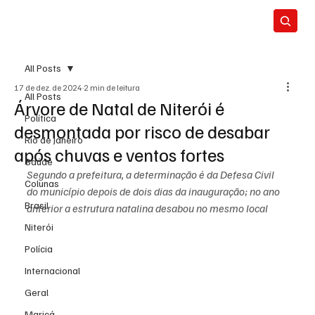
All Posts
17 de dez. de 2024
2 min de leitura
All Posts
Árvore de Natal de Niterói é
Política
desmontada por risco de desabar
Rio de Janeiro
após chuvas e ventos fortes
Saúde
Segundo a prefeitura, a determinação é da Defesa Civil 
Colunas
do município depois de dois dias da inauguração; no ano 
Brasil
anterior a estrutura natalina desabou no mesmo local
Niterói
Polícia
Internacional
Geral
Maricá