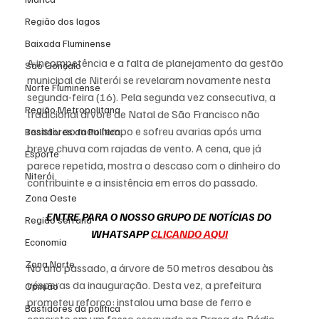
Região dos lagos
Baixada Fluminense
A incompetência e a falta de planejamento da gestão 
São Gonçalo
municipal de Niterói se revelaram novamente nesta 
Norte Fluminense
segunda-feira (16). Pela segunda vez consecutiva, a 
Região Metropolitana
tradicional árvore de Natal de São Francisco não 
resistiu ao mau tempo e sofreu avarias após uma 
Bastidores da Política
breve chuva com rajadas de vento. A cena, que já 
Esporte
parece repetida, mostra o descaso com o dinheiro do 
Niterói
contribuinte e a insistência em erros do passado.
Zona Oeste
ENTRE PARA O NOSSO GRUPO DE NOTÍCIAS DO 
Região serrana
WHATSAPP 
CLICANDO AQUI
Economia
Zona Norte
No ano passado, a árvore de 50 metros desabou às 
vésperas da inauguração. Desta vez, a prefeitura 
Opinião
prometeu reforço: instalou uma base de ferro e 
Bastidores da política
concreto em um fosso escavado na Praça do Rádio 