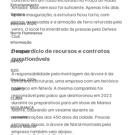
Entretenimento
Amador. Mas nem isso foi suficiente. Apenas três dias 
após a inauguração, a estrutura ficou torta, com 
Serviço
placas arrancadas e a armação de ferro retorcida pelo 
Eleições 2024
vento. O local foi interditado às pressas pela Defesa 
Norte Fluminense
Civil.
Informação
Desperdício de recursos e contratos 
2º TURNO
questionáveis
Justiça
G20
A responsabilidade pela montagem da árvore é da 
Eleições 2026
Estrutend Estruturas, uma empresa com um histórico 
polêmico em Niterói. A mesma companhia foi 
TEMPO
responsável pelo palco que desmoronou em 2023 
CLIMA
durante os preparativos para um show de Marisa 
SEGURANÇA
Monte, causando um vexame durante as 
comemorações dos 450 anos da cidade. Poucas 
vereador
semanas depois, a árvore de Natal montada pela 
Banco Master
empresa também veio abaixo.