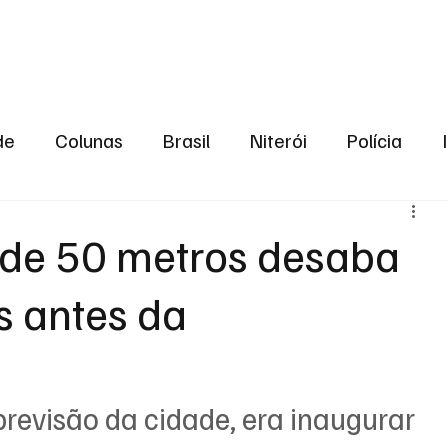
aneiro
Política
Bastidores da Política
de
Colunas
Brasil
Niterói
Polícia
São Gonçalo
Norte Fluminense
Região Me
 de 50 metros desaba
s antes da
gião serrana
Economia
Zona Norte
Opin
2024
Norte Fluminense
Informação
2º T
previsão da cidade, era inaugurar 