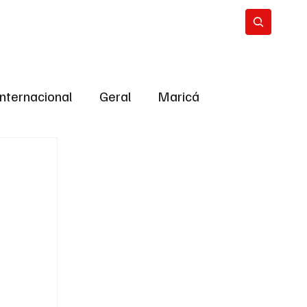
Internacional
Geral
Maricá
tropolitana
Bastidores da Política
ião
Bastidores da política
URNO