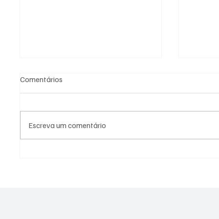
Comentários
Escreva um comentário
Fiscalização em cemitério de
PL Nite
Niterói revela ossadas
eleitor
expostas e indícios de crimes
lideran
ambientais
represe
Janeiro