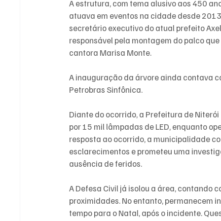
A estrutura, com tema alusivo aos 450 an
atuava em eventos na cidade desde 2013, 
secretário executivo do atual prefeito Ax
responsável pela montagem do palco que 
cantora Marisa Monte. 
A inauguração da árvore ainda contava c
Petrobras Sinfônica.
Diante do ocorrido, a Prefeitura de Niteró
por 15 mil lâmpadas de LED, enquanto ope
resposta ao ocorrido, a municipalidade c
esclarecimentos e prometeu uma investiga
ausência de feridos.
A Defesa Civil já isolou a área, contando 
proximidades. No entanto, permanecem inc
tempo para o Natal, após o incidente. Qu