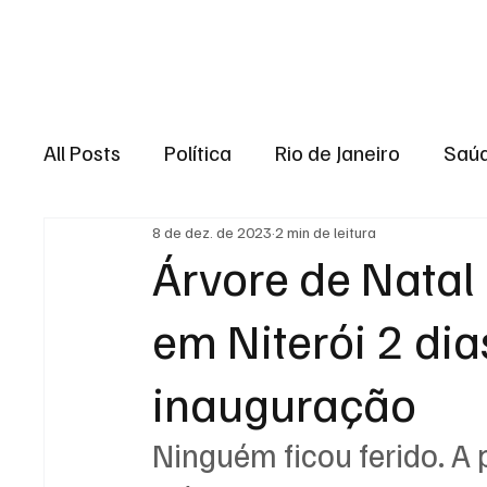
Brasil
Rio de J
All Posts
Política
Rio de Janeiro
Saú
8 de dez. de 2023
2 min de leitura
Região dos lagos
Baixada Fluminense
Árvore de Natal
em Niterói 2 dia
Esporte
Niterói
Zona Oeste
Re
inauguração
Entretenimento
Serviço
Eleições 
Ninguém ficou ferido. A 