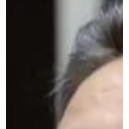
Canella muda estratégia para 2026 e pode
disputar vaga na Alerj
Ex-prefeito de Belford Roxo deve desistir da corrida ao Senado e
apostar em uma candidatura a deputado estadual, movimento que
pode fortalecer a federação União Brasil/Progressistas na
Baixada Fluminense. Por Thiago Oliveira | Notícia do Rio A corrida
eleitoral para 2026 no Estado do Rio de Janeiro começa a ganhar
novos contornos. Uma das principais movimentações dos
bastidores políticos envolve o ex-prefeito de Belford Roxo, Márcio
Canella, que deverá anunciar nas próximas h