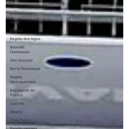
Polícia
Internacional
Geral
Maricá
Região dos lagos
Baixada
Fluminense
São Gonçalo
Norte Fluminense
Região
Metropolitana
Bastidores da
Política
Esporte
Niterói
Zona Oeste
Região serrana