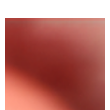
PL Niterói estrutura projeto eleitoral e aposta
em lideranças para ampliar representação no
Rio de Janeiro
A realização da convenção partidária do Partido Liberal (PL)
marcou uma nova etapa da organização da legenda em Niterói.
Com a definição dos candidatos aos cargos majoritários e
proporcionais, o partido concluiu um processo de articulação
interna que buscou integrar lideranças municipais, estaduais e
federais em uma estratégia voltada às eleições de 2026. A
composição da nominata evidencia o objetivo de ampliar a
presença do PL nos diferentes níveis do Poder Legislativo e do