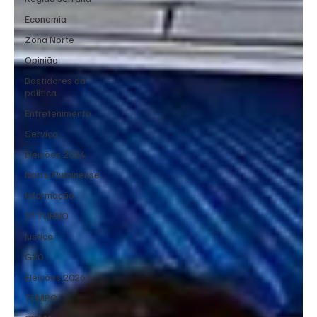
Economia
Zona Norte
Opinião
Bastidores da
política
Entretenimento
Serviço
Eleições 2024
Norte Fluminense
Informação
2º TURNO
Justiça
G20
Eleições 2026
TEMPO