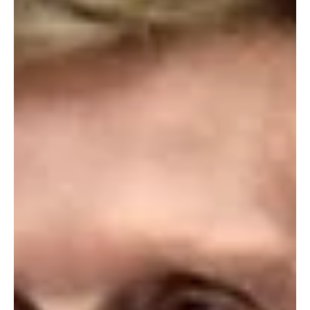
Apesar do histórico de envolvimento em escândalos de corrupção,
a declaração de garotinho aumenta a pressão sobre a direção da
legenda, que também avalia o nome do ex-prefeito de Miguel
Pereira, André Português, como alternativa para a corrida ao
Palácio Guanabara. Anthony Garotinho voltou a colocar o
Republicanos contra a parede na disputa interna pela candidatura
ao Governo do Estado. O ex-governador avisou que só aceita
entrar na eleição se for cabeça de chapa. Caso o pa